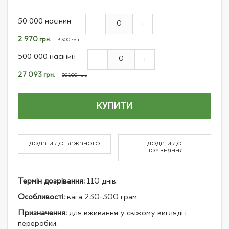
Grouped
50 000 насінин
product
-
+
items
Спеціальна
2 970 грн.
3 300 грн.
ціна
500 000 насінин
-
+
Спеціальна
27 093 грн.
30 100 грн.
ціна
КУПИТИ
ДОДАТИ ДО БАЖАНОГО
ДОДАТИ ДО
ПОРІВНЯННЯ
Термін дозрівання:
110 днів;
Особливості:
вага 230-300 грам;
Призначення:
для вживання у свіжому вигляді і
переробки.