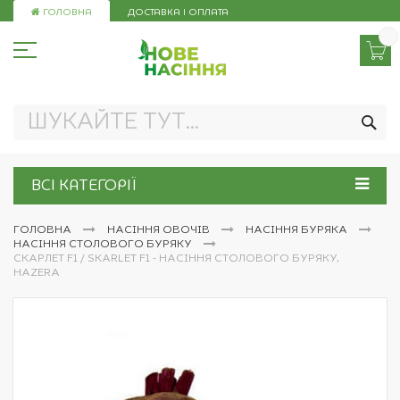
Skip
ГОЛОВНА
ДОСТАВКА І ОПЛАТА
to
Content
ПО
ВСІ КАТЕГОРІЇ
ГОЛОВНА
НАСІННЯ ОВОЧІВ
НАСІННЯ БУРЯКА
НАСІННЯ СТОЛОВОГО БУРЯКУ
СКАРЛЕТ F1 / SKARLET F1 - НАСІННЯ СТОЛОВОГО БУРЯКУ,
HAZERA
Перейти
до
кінця
галереї
зображень