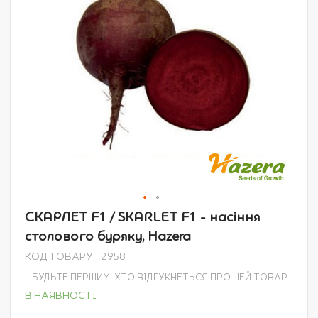
Перейти
СКАРЛЕТ F1 / SKARLET F1 - насіння
до
столового буряку, Hazera
початку
галереї
КОД ТОВАРУ
2958
зображень
БУДЬТЕ ПЕРШИМ, ХТО ВІДГУКНЕТЬСЯ ПРО ЦЕЙ ТОВАР
В НАЯВНОСТІ