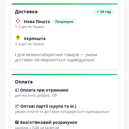
Доставка
⚡ 24 год
Нова Пошта
Популярно
1–2 дні по Україні
Укрпошта
2–4 дні по Україні
ℹ
Для великогабаритних товарів — умови
доставки обговорюються індивідуально
Оплата
💵
Оплата при отриманні
для насіння, добрив, ЗЗР
📦
Оптові партії (крупа та ін.)
умови оплати та доставки узгоджуються індивідуально
🏦
Безготівковий розрахунок
рахунок з ПДВ за запитом