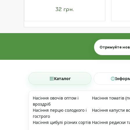
32 грн.
Email
Отримуйте нови
Каталог
Інфор
Насіння овочів оптом і
Насіння томатів (п
вроздріб
Насіння перцю солодкого і
Насіння капусти вс
гострого
Насіння цибулі різних сортів
Насіння редиски т