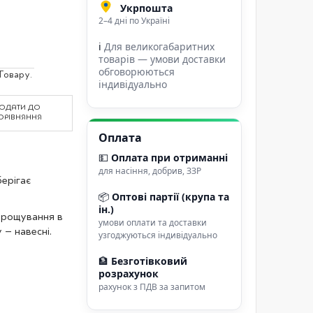
Укрпошта
2–4 дні по Україні
ℹ
Для великогабаритних
товарів — умови доставки
обговорюються
Товару.
індивідуально
ОДАТИ ДО
ОРІВНЯННЯ
Оплата
💵
Оплата при отриманні
для насіння, добрив, ЗЗР
ерігає
📦
Оптові партії (крупа та
ін.)
ирощування в
умови оплати та доставки
 – навесні.
узгоджуються індивідуально
🏦
Безготівковий
розрахунок
рахунок з ПДВ за запитом