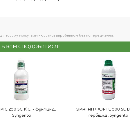
ація товару можуть змінюватись виробником без попередження.
УТЬ ВАМ СПОДОБАТИСЯ!
ІС 250 SC К.С. - фунгіцид,
УРАГАН ФОРТЕ 500 SL В.Р
Syngenta
гербіцид, Syngenta