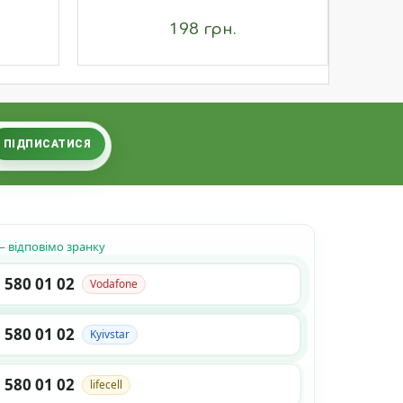
198 грн.
ПІДПИСАТИСЯ
 відповімо зранку
 580 01 02
Vodafone
 580 01 02
Kyivstar
 580 01 02
lifecell