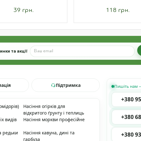
39 грн.
118 грн.
нки та акції
мація
Підтримка
Пишіть нам —
+380 95
омідорів)
Насіння огірків для
відкритого ґрунту і теплиць
+380 68
іх видів
Насіння моркви професійне
а редьки
Насіння кавуна, дині та
+380 93
гарбуза