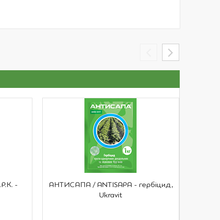
.К. -
АНТИСАПА / ANTISAPA - гербіцид,
ХОРУ
Ukravit