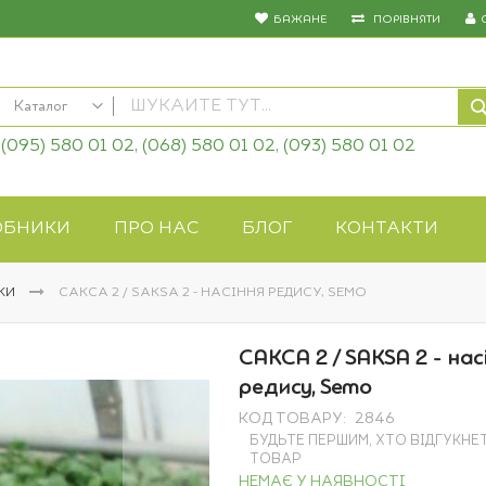
БАЖАНЕ
ПОРІВНЯТИ
Каталог
(095) 580 01 02, (068) 580 01 02, (093) 580 01 02
КАТАЛОГ
Насіння овочів
Насіння квітів
ОБНИКИ
ПРО НАС
БЛОГ
КОНТАКТИ
Добрива
Засоби захисту
СКИ
САКСА 2 / SAKSA 2 - НАСІННЯ РЕДИСУ, SEMO
Біопрепарати
Газонна трава
САКСА 2 / SAKSA 2 - нас
Системи поливу
редису, Semo
Укривні матеріали
КОД ТОВАРУ
2846
Товари для дому
БУДЬТЕ ПЕРШИМ, ХТО ВІДГУКНЕ
Крупи оптом
ТОВАР
НЕМАЄ У НАЯВНОСТІ