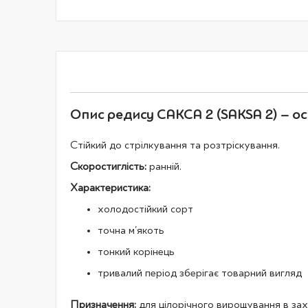
галереї
зображень
Опис редису САКСА 2 (SAKSA 2) – ос
Стійкий до стрілкування та розтріскування.
Скоростиглість:
ранній.
Характеристика:
холодостійкий сорт
точна м'якоть
тонкий корінець
тривалий період зберігає товарний вигляд
Призначення:
для цілорічного вирощування в захи