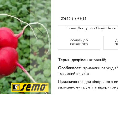
Польові культури
ФАСОВКА
Grouped
Немає Доступних Опцій Цього 
product
items
ДОДАТИ ДО
Д
БАЖАНОГО
П
Термін дозрівання:
ранній;
Особливості:
тривалий період зб
товарний вигляд;
Призначення:
для цілорічного в
захищеному грунті, у відкритому