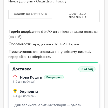
Немає Доступних Опцій Цього Товару.
product
items
ДОДАТИ ДО БАЖАНОГО
ДОДАТИ ДО
ПОРІВНЯННЯ
Термін дозрівання:
65-70 днів після висадки розсади
(ранній);
Особливості:
середня вага 180-220 грам;
Призначення:
для споживання у свіжому вигляді,
переробки та зберігання.
Доставка
⚡ 24 год
Нова Пошта
Популярно
1–2 дні по Україні
Укрпошта
2–4 дні по Україні
ℹ
Для великогабаритних товарів — умови