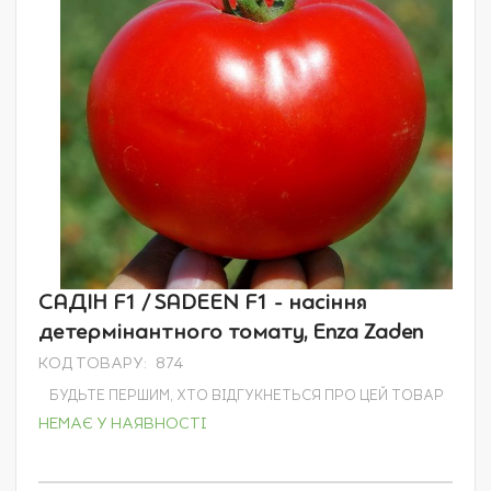
Перейти
САДІН F1 / SADEEN F1 - насіння
до
детермінантного томату, Enza Zaden
початку
галереї
КОД ТОВАРУ
874
зображень
БУДЬТЕ ПЕРШИМ, ХТО ВІДГУКНЕТЬСЯ ПРО ЦЕЙ ТОВАР
НЕМАЄ У НАЯВНОСТІ
Grouped