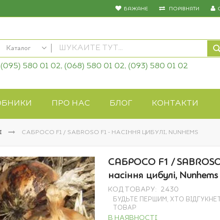
БАЖАНЕ
ПОРІВНЯТИ
Каталог
(095) 580 01 02, (068) 580 01 02, (093) 580 01 02
КАТАЛОГ
Насіння овочів
Насіння квітів
ОБНИКИ
ПРО НАС
БЛОГ
КОНТАКТИ
Добрива
Засоби захисту
І
САБРОСО F1 / SABROSO F1 - НАСІННЯ ЦИБУЛІ, NUNHEMS
Біопрепарати
Газонна трава
САБРОСО F1 / SABROSO
Системи поливу
насіння цибулі, Nunhems
Укривні матеріали
КОД ТОВАРУ
2430
Товари для дому
БУДЬТЕ ПЕРШИМ, ХТО ВІДГУКНЕ
Крупи оптом
ТОВАР
В НАЯВНОСТІ