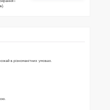
бирання і
в).
ожай в різноманітних умовах.
кою.