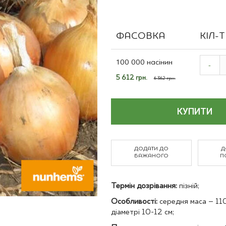
Польові культури
ФАСОВКА
КІЛ-
Grouped
product
100 000 насінин
-
items
Спеціальна
5 612 грн.
6 362 грн.
ціна
КУПИТИ
ДОДАТИ ДО
Д
БАЖАНОГО
П
Термін дозрівання:
пізній;
Особливості:
середня маса – 11
діаметрі 10-12 см;