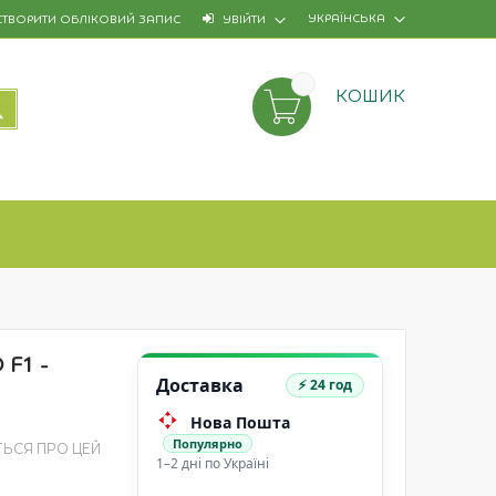
УКРАЇНСЬКА
СТВОРИТИ ОБЛІКОВИЙ ЗАПИС
УВІЙТИ
КОШИК
ПОШУК
 F1 -
Доставка
⚡ 24 год
Нова Пошта
Популярно
ТЬСЯ ПРО ЦЕЙ
1–2 дні по Україні