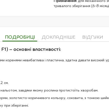
Призначення:
для механічного з
тривалого зберігання (6-8 місяці
ПОДРОБИЦІ
ДОКЛАДНІШЕ
ВІДГУКИ
1) – основні властивості:
и коренями невибаглива і пластична, здатна давати високий ур
2 см.
 нальотом, завдяки якому рослина протистоїть хворобам.
форми, золотисто-коричневого кольору, соковита, з тонкою ший
у при зберіганні.