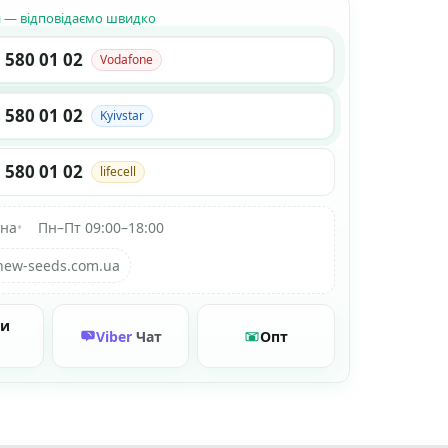
н — відповідаємо швидко
 580 01 02
Vodafone
 580 01 02
Kyivstar
 580 01 02
lifecell
їна
•
Пн–Пт 09:00–18:00
new-seeds.com.ua
ти
Viber
Чат
Опт