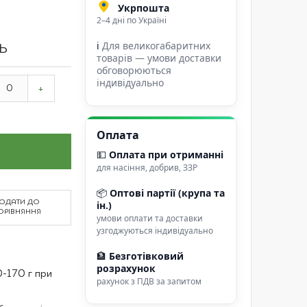
Укрпошта
2–4 дні по Україні
ℹ
Для великогабаритних
ТЬ
товарів — умови доставки
обговорюються
індивідуально
+
Оплата
💵
Оплата при отриманні
для насіння, добрив, ЗЗР
📦
Оптові партії (крупа та
ОДАТИ ДО
ін.)
ОРІВНЯННЯ
умови оплати та доставки
узгоджуються індивідуально
🏦
Безготівковий
розрахунок
0-170 г при
рахунок з ПДВ за запитом