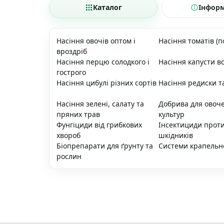
Каталог
Інфор
Насіння овочів оптом і
Насіння томатів (п
вроздріб
Насіння перцю солодкого і
Насіння капусти вс
гострого
Насіння цибулі різних сортів
Насіння редиски т
Насіння зелені, салату та
Добрива для овоч
пряних трав
культур
Фунгіциди від грибкових
Інсектициди прот
хвороб
шкідників
Біопрепарати для ґрунту та
Системи крапельн
рослин