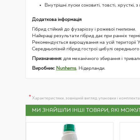
Внутрішні луски соковиті, товсті, хрусткі, 
Додаткова інформація
Гібрид стійкий до фузаріозу і рожевої гнилизни.
Найкращі результати гібрид дає при ранніх термі
Рекомендується вирощування на усій території У
Середньопізній гібрид гострої цибулі середнього
Призначення:
для механічного збирання і тривалог
Виробник:
Nunhems
, Нідерланди.
*
Характеристики, зовнішній вигляд упаковки і комплект
МИ ЗНАЙШЛИ ІНШІ ТОВАРИ, ЯКІ МОЖ