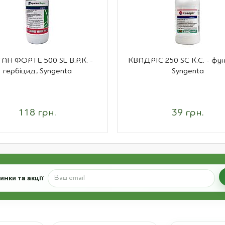
АН ФОРТЕ 500 SL В.Р.К. -
КВАДРІС 250 SC К.С. - фун
гербіцид, Syngenta
Syngenta
118 грн.
39 грн.
нки та акції