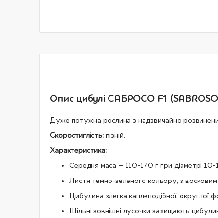
галереї
зображень
Опис цибулі САБРОСО F1 (SABROSO F
Дуже потужна рослина з надзвичайно розвиненим
Скоростиглість:
пізній.
Характеристика:
Середня маса – 110-170 г при діаметрі 10-1
Листя темно-зеленого кольору, з восковим
Цибулина злегка каплеподібної, округлої 
Щільні зовнішні лусочки захищають цибулин