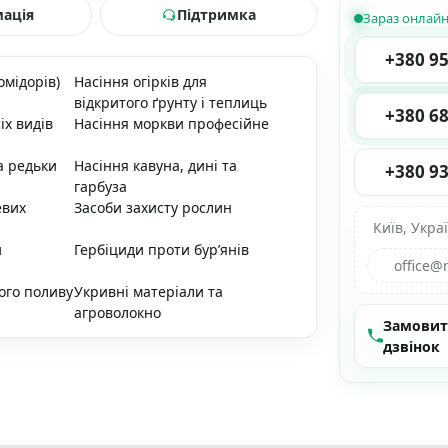
мація
Підтримка
Зараз онлай
+380 95
омідорів)
Насіння огірків для
відкритого ґрунту і теплиць
+380 68
іх видів
Насіння моркви професійне
а редьки
Насіння кавуна, дині та
+380 93
гарбуза
евих
Засоби захисту рослин
Київ, Укра
и
Гербіциди проти бур’янів
office@
ого поливу
Укривні матеріали та
агроволокно
Замови
дзвінок