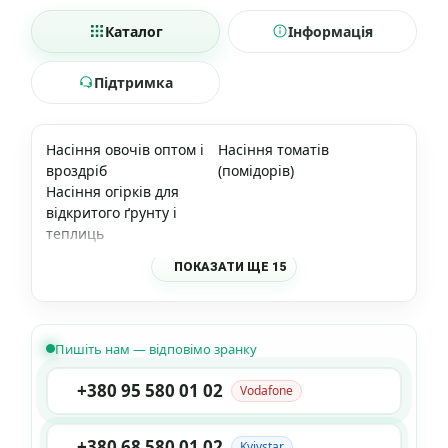
Каталог
Інформація
Підтримка
Насіння овочів оптом і
Насіння томатів
вроздріб
(помідорів)
Насіння огірків для
відкритого ґрунту і
теплиць
ПОКАЗАТИ ЩЕ 15
Пишіть нам — відповімо зранку
+380 95 580 01 02
Vodafone
+380 68 580 01 02
Kyivstar