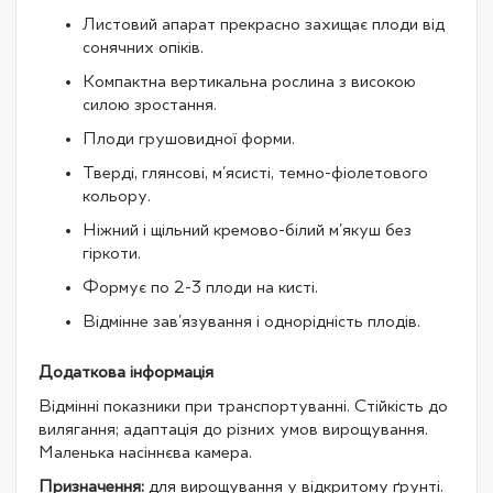
Листовий апарат прекрасно захищає плоди від
сонячних опіків.
Компактна вертикальна рослина з високою
силою зростання.
Плоди грушовидної форми.
Тверді, глянсові, м'ясисті, темно-фіолетового
кольору.
Ніжний і щільний кремово-білий м'якуш без
гіркоти.
Формує по 2-3 плоди на кисті.
Відмінне зав'язування і однорідність плодів.
Додаткова інформація
Відмінні показники при транспортуванні. Стійкість до
вилягання; адаптація до різних умов вирощування.
Маленька насіннєва камера.
Призначення:
для вирощування у відкритому ґрунті.