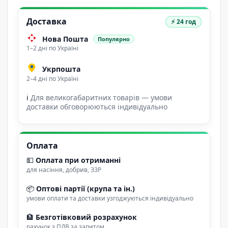
Доставка
⚡ 24 год
Нова Пошта
Популярно
1–2 дні по Україні
Укрпошта
2–4 дні по Україні
ℹ
Для великогабаритних товарів — умови
доставки обговорюються індивідуально
Оплата
💵
Оплата при отриманні
для насіння, добрив, ЗЗР
📦
Оптові партії (крупа та ін.)
умови оплати та доставки узгоджуються індивідуально
🏦
Безготівковий розрахунок
рахунок з ПДВ за запитом