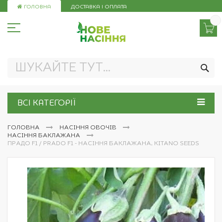
Skip
ГОЛОВНА
ДОСТАВКА І ОПЛАТА
to
Content
ПО
ВСІ КАТЕГОРІЇ
ГОЛОВНА
НАСІННЯ ОВОЧІВ
НАСІННЯ БАКЛАЖАНА
ПРАДО F1 / PRADO F1 - НАСІННЯ БАКЛАЖАНА, KITANO SEEDS
Перейти
до
кінця
галереї
зображень