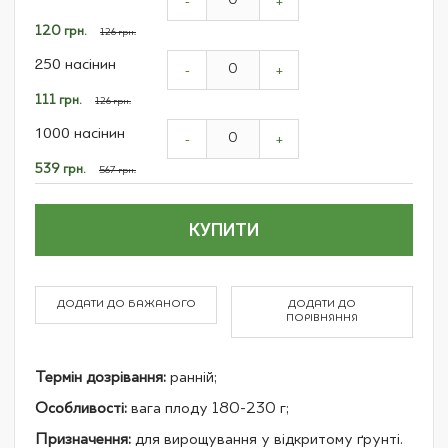
product
-
+
items
Спеціальна
120 грн.
126 грн.
ціна
250 насінин
-
+
Спеціальна
111 грн.
126 грн.
ціна
1000 насінин
-
+
Спеціальна
539 грн.
567 грн.
ціна
КУПИТИ
ДОДАТИ ДО БАЖАНОГО
ДОДАТИ ДО
ПОРІВНЯННЯ
Термін дозрівання:
ранній;
Особливості:
вага плоду 180-230 г;
Призначення:
для вирощування у відкритому ґрунті.