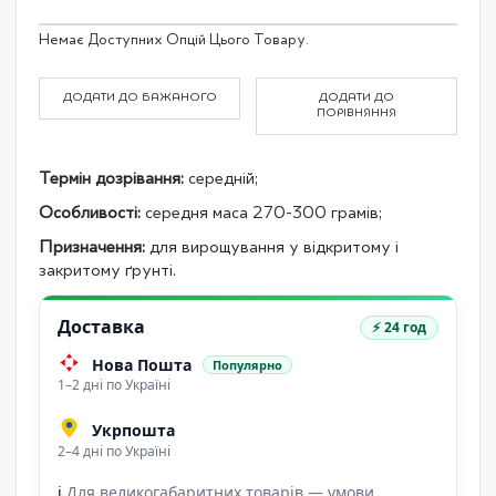
Grouped
Немає Доступних Опцій Цього Товару.
product
items
ДОДАТИ ДО БАЖАНОГО
ДОДАТИ ДО
ПОРІВНЯННЯ
Термін дозрівання:
середній;
Особливості:
середня маса 270-300 грамів;
Призначення:
для вирощування у відкритому і
закритому ґрунті.
Доставка
⚡ 24 год
Нова Пошта
Популярно
1–2 дні по Україні
Укрпошта
2–4 дні по Україні
ℹ
Для великогабаритних товарів — умови