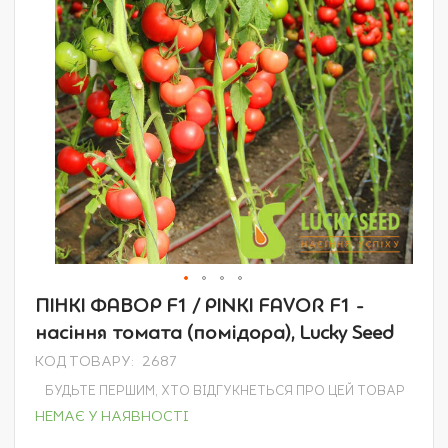
Перейти
ПІНКІ ФАВОР F1 / PINKI FAVOR F1 -
до
насіння томата (помідора), Lucky Seed
початку
галереї
КОД ТОВАРУ
2687
зображень
БУДЬТЕ ПЕРШИМ, ХТО ВІДГУКНЕТЬСЯ ПРО ЦЕЙ ТОВАР
НЕМАЄ У НАЯВНОСТІ