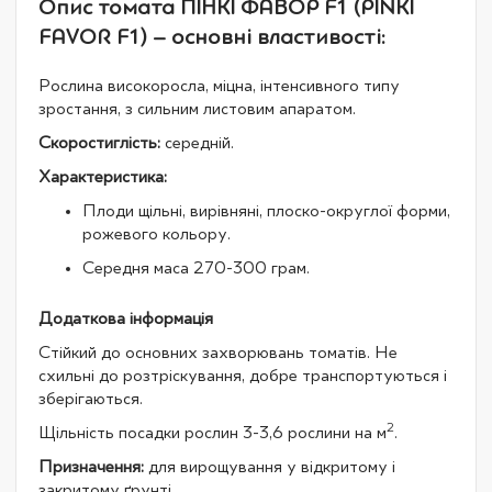
Опис томата ПІНКІ ФАВОР F1 (PINKI
FAVOR F1) – основні властивості:
Рослина високоросла, міцна, інтенсивного типу
зростання, з сильним листовим апаратом.
Скоростиглість:
середній.
Характеристика:
Плоди щільні, вирівняні, плоско-округлої форми,
рожевого кольору.
Середня маса 270-300 грам.
Додаткова інформація
Стійкий до основних захворювань томатів. Не
схильні до розтріскування, добре транспортуються і
зберігаються.
2
Щільність посадки рослин 3-3,6 рослини на м
.
Призначення:
для вирощування у відкритому і
закритому ґрунті.