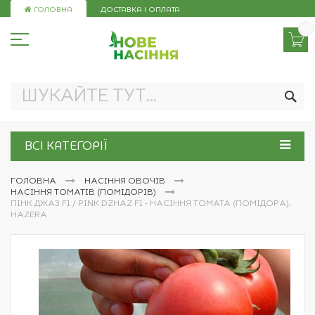
Skip
ГОЛОВНА
ДОСТАВКА І ОПЛАТА
to
Content
ПО
ВСІ КАТЕГОРІЇ
ГОЛОВНА
НАСІННЯ ОВОЧІВ
НАСІННЯ ТОМАТІВ (ПОМІДОРІВ)
ПІНК ДЖАЗ F1 / PINK DZHAZ F1 - НАСІННЯ ТОМАТА (ПОМІДОРА),
HAZERA
Перейти
до
кінця
галереї
зображень