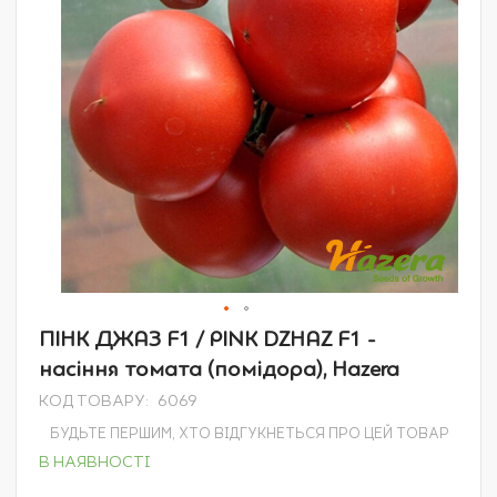
Перейти
ПІНК ДЖАЗ F1 / PINK DZHAZ F1 -
до
насіння томата (помідора), Hazera
початку
галереї
КОД ТОВАРУ
6069
зображень
БУДЬТЕ ПЕРШИМ, ХТО ВІДГУКНЕТЬСЯ ПРО ЦЕЙ ТОВАР
В НАЯВНОСТІ