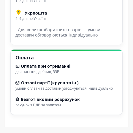
1–2 дні по Україні
Укрпошта
2–4 дні по Україні
ℹ
Для великогабаритних товарів — умови
доставки обговорюються індивідуально
Оплата
💵
Оплата при отриманні
для насіння, добрив, ЗЗР
📦
Оптові партії (крупа та ін.)
умови оплати та доставки узгоджуються індивідуально
🏦
Безготівковий розрахунок
рахунок з ПДВ за запитом