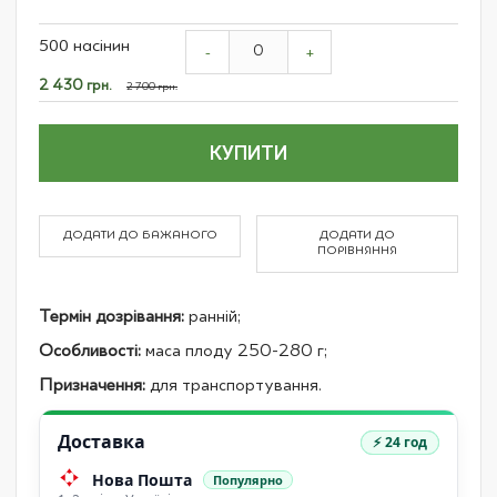
Grouped
500 насінин
product
-
+
items
Спеціальна
2 430 грн.
2 700 грн.
ціна
КУПИТИ
ДОДАТИ ДО БАЖАНОГО
ДОДАТИ ДО
ПОРІВНЯННЯ
Термін дозрівання:
ранній;
Особливості:
маса плоду 250-280 г;
Призначення:
для транспортування.
Доставка
⚡ 24 год
Нова Пошта
Популярно