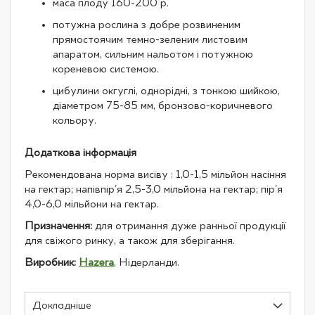
маса плоду 160-200 р.
потужна рослина з добре розвиненим
прямостоячим темно-зеленим листовим
апаратом, сильним нальотом і потужною
кореневою системою.
цибулини окгуглі, однорідні, з тонкою шийкою,
діаметром 75-85 мм, бронзово-коричневого
кольору.
Додаткова інформація
Рекомендована норма висіву : 1,0-1,5 мільйон насіння
на гектар; напівпір'я 2,5-3,0 мільйона на гектар; пір'я
4,0-6,0 мільйони на гектар.
Призначення:
для отримання дуже ранньої продукції
для свіжого ринку, а також для зберігання.
Виробник:
Hazera
, Нідерланди.
Докладніше