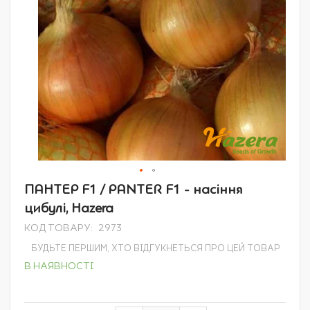
Перейти
ПАНТЕР F1 / PANTER F1 - насіння
до
цибулі, Hazera
початку
галереї
КОД ТОВАРУ
2973
зображень
БУДЬТЕ ПЕРШИМ, ХТО ВІДГУКНЕТЬСЯ ПРО ЦЕЙ ТОВАР
В НАЯВНОСТІ
Grouped