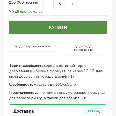
250 000 насінин
product
-
+
items
Спеціальна
9 928 грн.
10 450 грн.
ціна
КУПИТИ
ДОДАТИ ДО БАЖАНОГО
ДОДАТИ ДО
ПОРІВНЯННЯ
Термін дозрівання:
середньостиглий термін
дозрівання (цибулина формується через 10-12 днів
після дозрівання гібриду Вольф F1);
Особливості:
маса плоду 160-200 р;
Призначення:
для отримання дуже ранньої продукції
для свіжого ринку, а також для зберігання.
Доставка
⚡ 24 год