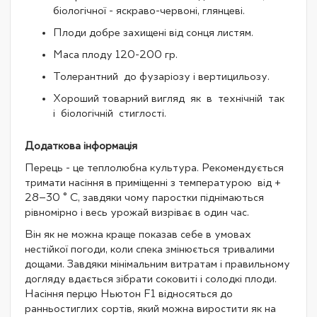
біологічної - яскраво-червоні, глянцеві.
Плоди добре захищені від сонця листям.
Маса плоду 120-200 гр.
Толерантний до фузаріозу і вертицильозу.
Хороший товарний вигляд як в технічній так
і біологічній стиглості.
Додаткова інформація
Перець - це теплолюбна культура. Рекомендується
тримати насіння в приміщенні з температурою від +
28–30 ° С, завдяки чому паростки піднімаються
рівномірно і весь урожай визріває в один час.
Він як не можна краще показав себе в умовах
нестійкої погоди, коли спека змінюється тривалими
дощами. Завдяки мінімальним витратам і правильному
догляду вдається зібрати соковиті і солодкі плоди.
Насіння перцю Ньютон F1 відносяться до
ранньостиглих сортів, який можна виростити як на