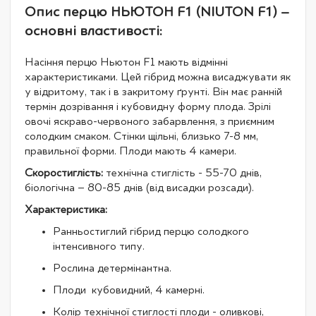
Опис перцю НЬЮТОН F1 (NIUTON F1) –
основні властивості:
Насіння перцю Ньютон F1 мають відмінні
характеристиками. Цей гібрид можна висаджувати як
у відритому, так і в закритому ґрунті. Він має ранній
термін дозрівання і кубовидну форму плода. Зрілі
овочі яскраво-червоного забарвлення, з приємним
солодким смаком. Стінки щільні, близько 7-8 мм,
правильної форми. Плоди мають 4 камери.
Скоростиглість:
технічна стиглість - 55-70 днів,
біологічна – 80-85 днів (від висадки розсади).
Характеристика:
Ранньостиглий гібрид перцю солодкого
інтенсивного типу.
Рослина детермінантна.
Плоди кубовидний, 4 камерні.
Колір технічної стиглості плоди - оливкові,