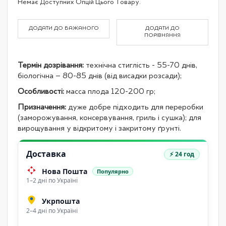
Немає Доступних Опцій Цього Товару.
product
items
ДОДАТИ ДО БАЖАНОГО
ДОДАТИ ДО
ПОРІВНЯННЯ
Термін дозрівання:
технічна стиглість - 55-70 днів,
біологічна – 80-85 днів (від висадки розсади);
Особливості:
масса плода 120-200 гр;
Призначення:
дуже добре підходить для переробки
(заморожування, консервування, гриль і сушка); для
вирощування у відкритому і закритому ґрунті.
Доставка
⚡ 24 год
Нова Пошта
Популярно
1–2 дні по Україні
Укрпошта
2–4 дні по Україні