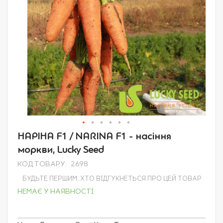
Перейти
НАРІНА F1 / NARINA F1 - насіння
до
моркви, Lucky Seed
початку
галереї
КОД ТОВАРУ
2698
зображень
БУДЬТЕ ПЕРШИМ, ХТО ВІДГУКНЕТЬСЯ ПРО ЦЕЙ ТОВАР
НЕМАЄ У НАЯВНОСТІ
Grouped