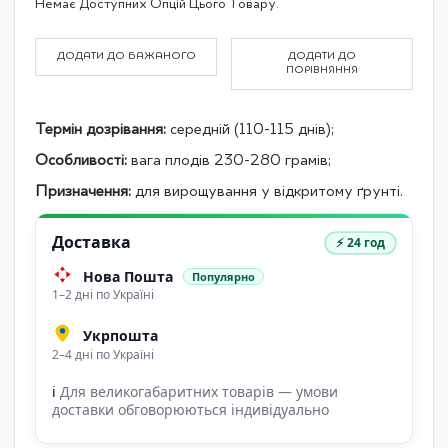
Немає Доступних Опцій Цього Товару.
product
items
ДОДАТИ ДО БАЖАНОГО
ДОДАТИ ДО
ПОРІВНЯННЯ
Термін дозрівання:
середній (110-115 днів);
Особливості:
вага плодів 230-280 грамів;
Призначення:
для вирощування у відкритому ґрунті.
Доставка
⚡ 24 год
Нова Пошта
Популярно
1–2 дні по Україні
Укрпошта
2–4 дні по Україні
ℹ
Для великогабаритних товарів — умови
доставки обговорюються індивідуально