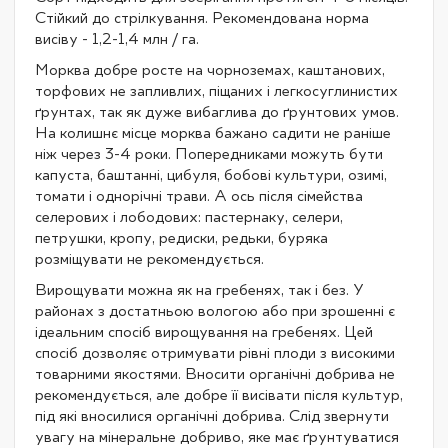
Стійкий до стрілкування. Рекомендована норма
висіву - 1,2-1,4 млн / га.
Морква добре росте на чорноземах, каштанових,
торфових не запливлих, піщаних і легкосуглинистих
ґрунтах, так як дуже вибаглива до ґрунтових умов.
На колишнє місце морква бажано садити не раніше
ніж через 3-4 роки. Попередниками можуть бути
капуста, баштанні, цибуля, бобові культури, озимі,
томати і однорічні трави. А ось після сімейства
селерових і лободових: пастернаку, селери,
петрушки, кропу, редиски, редьки, буряка
розміщувати не рекомендується.
Вирощувати можна як на гребенях, так і без. У
районах з достатньою вологою або при зрошенні є
ідеальним спосіб вирощування на гребенях. Цей
спосіб дозволяє отримувати рівні плоди з високими
товарними якостями. Вносити органічні добрива не
рекомендується, але добре її висівати після культур,
під які вносилися органічні добрива. Слід звернути
увагу на мінеральне добриво, яке має ґрунтуватися