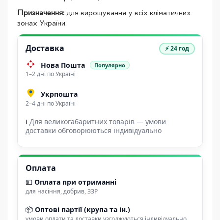
Призначення:
для вирощування у всіх кліматичних
зонах України.
Доставка
⚡ 24 год
Нова Пошта
Популярно
1–2 дні по Україні
Укрпошта
2–4 дні по Україні
ℹ
Для великогабаритних товарів — умови
доставки обговорюються індивідуально
Оплата
💵
Оплата при отриманні
для насіння, добрив, ЗЗР
📦
Оптові партії (крупа та ін.)
умови оплати та доставки узгоджуються індивідуально