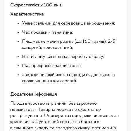
Скоростиглість:
100 днів.
Характеристика:
Універсальний для середовища вирощування;
Час посадки - пізня зима;
Плід має не малий розмір (до 160 грамів), 2-3
камерний, товстостінний;
В стиглому вигляді має червону окрасу;
Має прекрасні смакові якості;
Завдяки високій якості підходить для свіжого
споживання та консервації.
Додаткова інформація
Плоди виростають рівними, без вираженої
морщистості. Товарна морква не схильна до
розтріскування. Фермери та городники вважають за
краще висаджувати цей сорт із-за багатого
вітамінного складу та солодкого смаку, оптимально