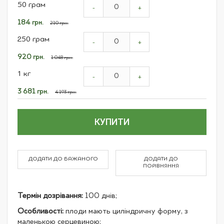
50 грам
product
-
+
items
Спеціальна
184 грн.
210 грн.
ціна
250 грам
-
+
Спеціальна
920 грн.
1 048 грн.
ціна
1 кг
-
+
Спеціальна
3 681 грн.
4 193 грн.
ціна
КУПИТИ
ДОДАТИ ДО БАЖАНОГО
ДОДАТИ ДО
ПОРІВНЯННЯ
Термін дозрівання:
100 днів;
Особливості:
плоди мають циліндричну форму, з
маленькою серцевиною;