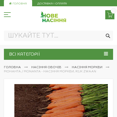
Skip
ГОЛОВНА
ДОСТАВКА І ОПЛАТА
to
Content
ПО
ВСІ КАТЕГОРІЇ
ГОЛОВНА
НАСІННЯ ОВОЧІВ
НАСІННЯ МОРКВИ
МОНАНТА / MONANTA - НАСІННЯ МОРКВИ, RIJK ZWAAN
Перейти
до
кінця
галереї
зображень