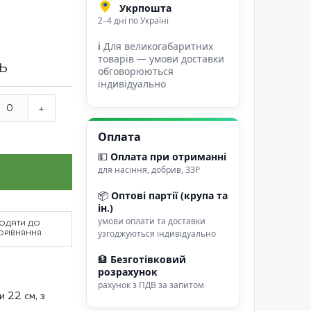
Укрпошта
2–4 дні по Україні
ℹ
Для великогабаритних
товарів — умови доставки
ТЬ
обговорюються
індивідуально
+
Оплата
💵
Оплата при отриманні
для насіння, добрив, ЗЗР
📦
Оптові партії (крупа та
ін.)
умови оплати та доставки
ОДАТИ ДО
узгоджуються індивідуально
ОРІВНЯННЯ
🏦
Безготівковий
розрахунок
рахунок з ПДВ за запитом
 22 см, з