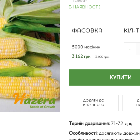
ТОВАР
Польові культури
В НАЯВНОСТІ
ФАСОВКА
КІЛ-
Grouped
product
5000 насінин
-
items
Спеціальна
3 162 грн.
3 400 грн.
ціна
КУПИТИ
ДОДАТИ ДО
Д
БАЖАНОГО
П
Термін дозрівання:
71-72 дні;
Особливості:
досягають довжини