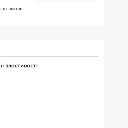
в открытом
і властивості: