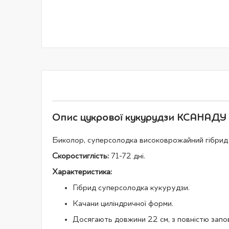
галереї
зображень
Опис цукрової кукурудзи КСАНАДУ (
Биколор, суперсолодка високоврожайний гібрид т
Скоростиглість:
71-72 дні.
Характеристика:
Гібрид суперсолодка кукурудзи.
Качани циліндричної форми.
Досягають довжини 22 см, з повністю запо