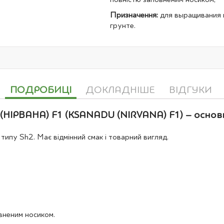
повністю заповненим носиком;
Призначення:
для выращивания 
грунте.
ПОДРОБИЦІ
ДОКЛАДНІШЕ
ВІДГУКИ
НІРВАНА) F1 (KSANADU (NIRVANA) F1) – основн
ипу Sh2. Має відмінний смак і товарний вигляд.
вненим носиком.