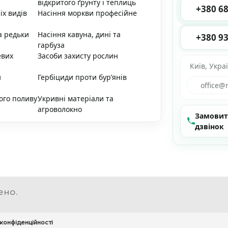
відкритого ґрунту і теплиць
+380 68
іх видів
Насіння моркви професійне
а редьки
Насіння кавуна, дині та
+380 93
гарбуза
евих
Засоби захисту рослин
Київ, Укра
и
Гербіциди проти бур’янів
office@
ого поливу
Укривні матеріали та
агроволокно
Замови
дзвінок
ено.
 конфіденційності