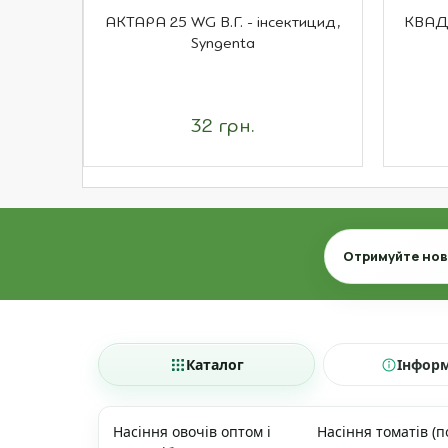
АКТАРА 25 WG В.Г. - інсектицид,
КВАДР
Syngenta
32 грн.
Email
Отримуйте нови
Каталог
Інфор
Насіння овочів оптом і
Насіння томатів (п