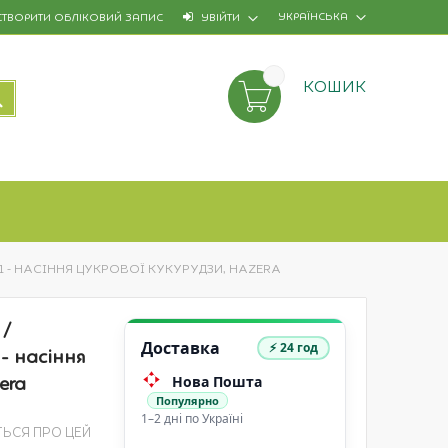
УКРАЇНСЬКА
СТВОРИТИ ОБЛІКОВИЙ ЗАПИС
УВІЙТИ
КОШИК
ПОШУК
F1 - НАСІННЯ ЦУКРОВОЇ КУКУРУДЗИ, HAZERA
/
Доставка
⚡ 24 год
- насіння
Нова Пошта
era
Популярно
1–2 дні по Україні
ТЬСЯ ПРО ЦЕЙ