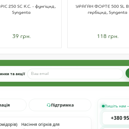
ІС 250 SC К.С. - фунгіцид,
УРАГАН ФОРТЕ 500 SL В.Р
Syngenta
гербіцид, Syngenta
39 грн.
118 грн.
нки та акції
мація
Підтримка
Пишіть нам —
+380 95
омідорів)
Насіння огірків для