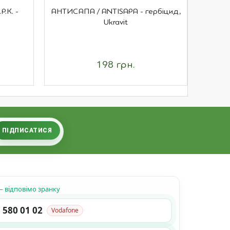
.К. -
АНТИСАПА / ANTISAPA - гербіцид,
ХОРУ
Ukravit
198 грн.
ПІДПИСАТИСЯ
 відповімо зранку
 580 01 02
Vodafone