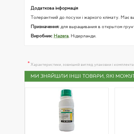
Додаткова інформація
Толерантний до посухи і жаркого клімату. Має в
Призначення:
для выращивания в открытом грун
Виробник:
Hazera
, Нідерланди.
*
Характеристики, зовнішній вигляд упаковки і комплект
МИ ЗНАЙШЛИ ІНШІ ТОВАРИ, ЯКІ МОЖ