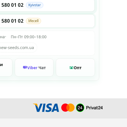
 580 01 02
Kyivstar
 580 01 02
lifecell
їна
•
Пн–Пт 09:00–18:00
new-seeds.com.ua
ти
Viber
Чат
Опт