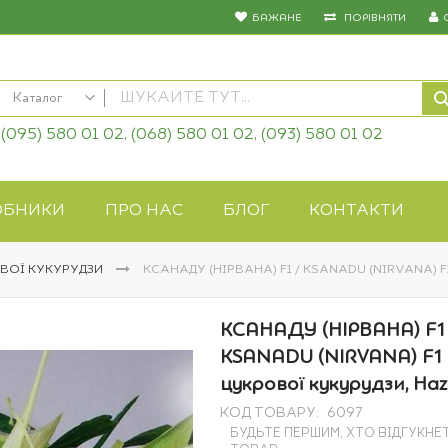
БАЖАНЕ
ПОРІВНЯТИ
Каталог
(095) 580 01 02, (068) 580 01 02, (093) 580 01 02
КАТАЛОГ
Насіння овочів
Насіння квітів
ОБНИКИ
ПРО НАС
БЛОГ
КОНТАКТИ
Добрива
Засоби захисту
ВОЇ КУКУРУДЗИ
КСАНАДУ (НІРВАНА) F1 / KSANADU (NIRVANA) 
Біопрепарати
Газонна трава
КСАНАДУ (НІРВАНА) F1 
Системи поливу
KSANADU (NIRVANA) F1 
Укривні матеріали
цукрової кукурудзи, Haz
Товари для дому
КОД ТОВАРУ
6097
Крупи оптом
БУДЬТЕ ПЕРШИМ, ХТО ВІДГУКНЕ