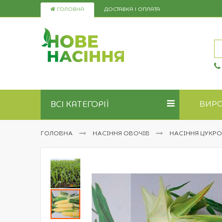
Skip
ГОЛОВНА
ДОСТАВКА І ОПЛАТА
to
Content
ВСІ КАТЕГОРІЇ
ВИР
ГОЛОВНА
НАСІННЯ ОВОЧІВ
НАСІННЯ ЦУКРО
Перейти
до
кінця
галереї
зображень