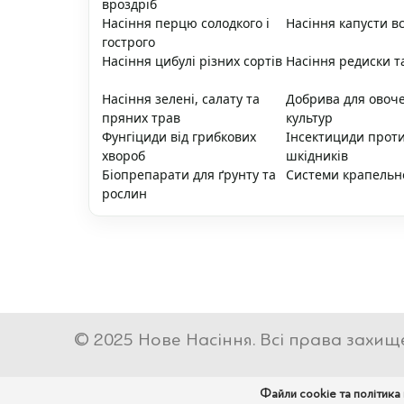
вроздріб
Насіння перцю солодкого і
Насіння капусти вс
гострого
Насіння цибулі різних сортів
Насіння редиски т
Насіння зелені, салату та
Добрива для овоч
пряних трав
культур
Фунгіциди від грибкових
Інсектициди прот
хвороб
шкідників
Біопрепарати для ґрунту та
Системи крапельн
рослин
© 2025 Нове Насіння. Всі права захищ
Файли cookie та політика