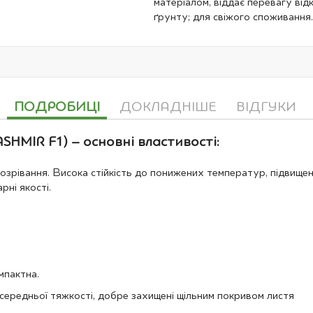
матеріалом, віддає перевагу ві
ґрунту; для свіжого споживання.
ПОДРОБИЦІ
ДОКЛАДНІШЕ
ВІДГУКИ
SHMIR F1) – основні властивості:
рівання. Висока стійкість до понижених температур, підвищено
рні якості.
мпактна.
і, середньої тяжкості, добре захищені щільним покривом листя