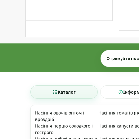
Email
Отримуйте нови
Каталог
Інфор
Насіння овочів оптом і
Насіння томатів (п
вроздріб
Насіння перцю солодкого і
Насіння капусти вс
гострого
Насіння цибулі різних сортів
Насіння редиски т