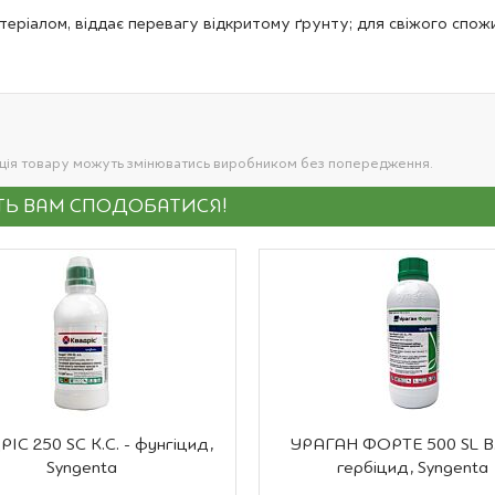
еріалом, віддає перевагу відкритому ґрунту; для свіжого спож
ація товару можуть змінюватись виробником без попередження.
УТЬ ВАМ СПОДОБАТИСЯ!
ІС 250 SC К.С. - фунгіцид,
УРАГАН ФОРТЕ 500 SL В.Р
Syngenta
гербіцид, Syngenta