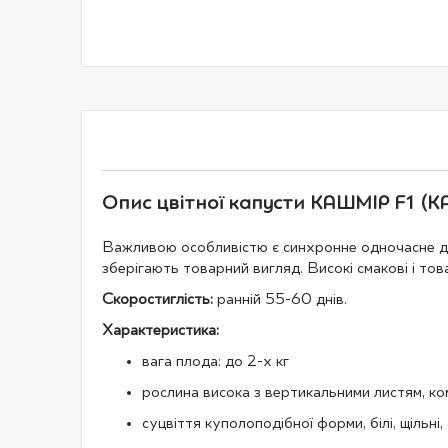
галереї
зображень
Опис цвітної капусти КАШМІР F1 (KA
Важливою особливістю є синхронне одночасне доз
зберігають товарний вигляд. Високі смакові і това
Скоростиглість:
ранній 55-60 днів.
Характеристика:
вага плода: до 2-х кг
рослина висока з вертикальними листям, ко
суцвіття куполоподібної форми, білі, щільн