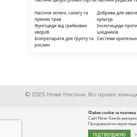
Насіння зелені, салату та
Добрива для овоч
пряних трав
культур
Фунгіциди від грибкових
Інсектициди прот
хвороб
шкідників
Біопрепарати для ґрунту та
Системи крапельн
рослин
© 2025 Нове Насіння. Всі права захищ
Файли cookie та політика
Сайт New-Seeds використо
Продовжуючи переглядати
ПІДТВЕРДЖУЮ