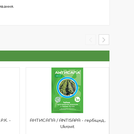
ивання.
.К. -
АНТИСАПА / ANTISAPA - гербіцид,
ХОРУ
Ukravit