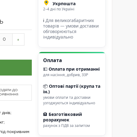
Укрпошта
2–4 дні по Україні
ℹ
Для великогабаритних
ТЬ
товарів — умови доставки
обговорюються
індивідуально
+
Оплата
💵
Оплата при отриманні
для насіння, добрив, ЗЗР
📦
Оптові партії (крупа та
ОДАТИ ДО
ін.)
ОРІВНЯННЯ
умови оплати та доставки
узгоджуються індивідуально
днів;
🏦
Безготівковий
розрахунок
кг;
рахунок з ПДВ за запитом
під покривним