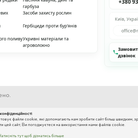
+380 93
гарбуза
евих
Засоби захисту рослин
Київ, Укра
и
Гербіциди проти бур’янів
office@
ого поливу
Укривні матеріали та
агроволокно
Замови
дзвінок
ено.
 конфіденційності
вує файли cookie, які допомагають нам зробити сайт більш швидким, зр
 цей сайт, Ви погоджуєтеся на використання нами файлів cookie.
Натисніть тут щоб дізнатись більше