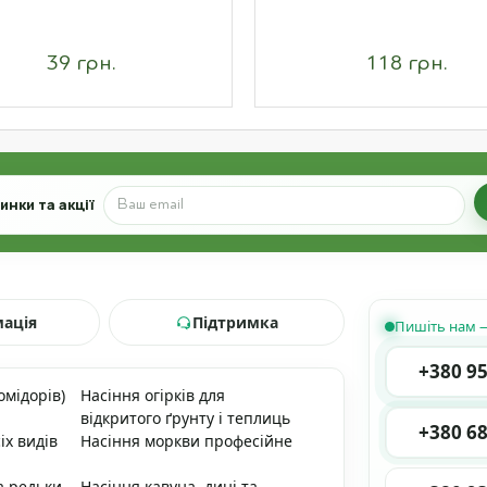
39 грн.
118 грн.
нки та акції
мація
Підтримка
Пишіть нам —
+380 95
омідорів)
Насіння огірків для
відкритого ґрунту і теплиць
+380 68
іх видів
Насіння моркви професійне
а редьки
Насіння кавуна, дині та