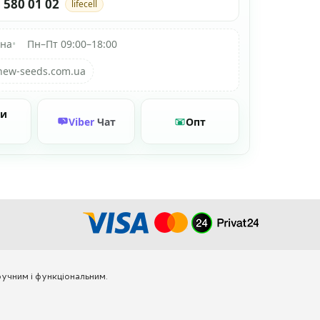
 580 01 02
lifecell
їна
•
Пн–Пт 09:00–18:00
new-seeds.com.ua
ти
Viber
Чат
Опт
учним і функціональним.