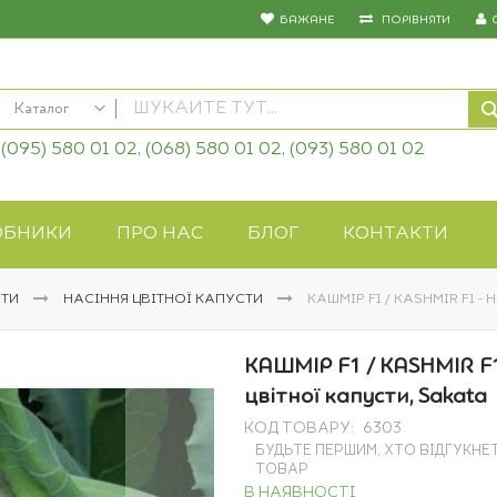
БАЖАНЕ
ПОРІВНЯТИ
Каталог
(095) 580 01 02, (068) 580 01 02, (093) 580 01 02
КАТАЛОГ
Насіння овочів
Насіння квітів
ОБНИКИ
ПРО НАС
БЛОГ
КОНТАКТИ
Добрива
Засоби захисту
СТИ
НАСІННЯ ЦВІТНОЇ КАПУСТИ
КАШМІР F1 / KASHMIR F1 -
Біопрепарати
Газонна трава
КАШМІР F1 / KASHMIR F1
Системи поливу
цвітної капусти, Sakata
Укривні матеріали
КОД ТОВАРУ
6303
Товари для дому
БУДЬТЕ ПЕРШИМ, ХТО ВІДГУКНЕ
Крупи оптом
ТОВАР
В НАЯВНОСТІ