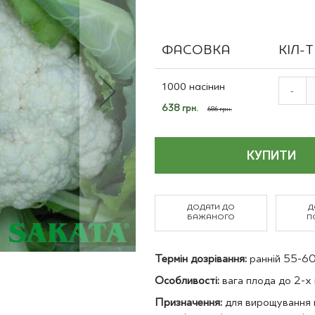
Польові культури
ФАСОВКА
КІЛ-
Grouped
product
1000 насінин
-
items
Спеціальна
638 грн.
686 грн.
ціна
КУПИТИ
ДОДАТИ ДО
Д
БАЖАНОГО
П
Термін дозрівання:
ранній 55-60 
Особливості:
вага плода до 2-х 
Призначення:
для вирощування 