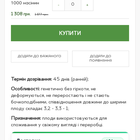
1000 насінин
product
-
+
items
Спеціальна
1 308 грн.
1 377 грн.
ціна
КУПИТИ
ДОДАТИ ДО БАЖАНОГО
ДОДАТИ ДО
ПОРІВНЯННЯ
Термін дозрівання:
45 днів (ранній);
Особливості:
генетично без гіркоти, не
деформуються, не переростають і не стають
бочкоподібними, співвідношення довжини до ширини
плоду складає 3,2 - 3,3 - 1;
Призначення:
плоди використовуються для
споживання у свіжому вигляді і переробці.