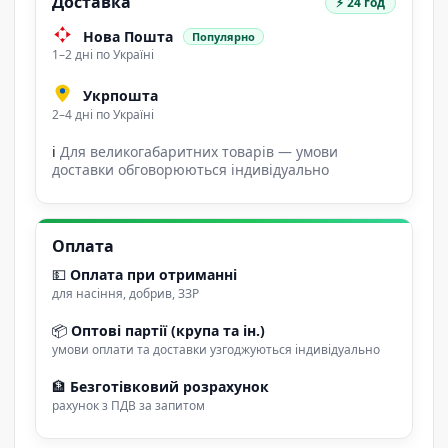
Доставка
⚡ 24 год
Нова Пошта
Популярно
1–2 дні по Україні
Укрпошта
2–4 дні по Україні
ℹ
Для великогабаритних товарів — умови
доставки обговорюються індивідуально
Оплата
💵
Оплата при отриманні
для насіння, добрив, ЗЗР
📦
Оптові партії (крупа та ін.)
умови оплати та доставки узгоджуються індивідуально
🏦
Безготівковий розрахунок
рахунок з ПДВ за запитом