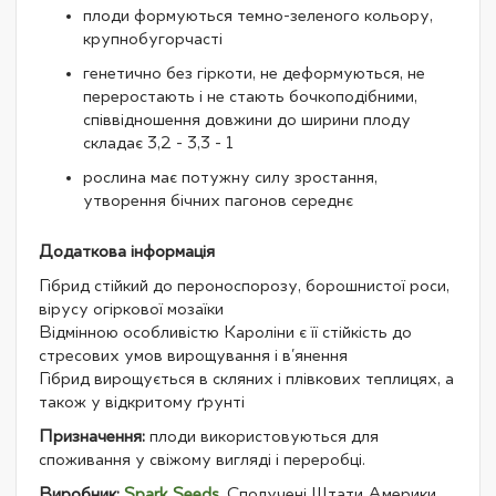
плоди формуються темно-зеленого кольору,
крупнобугорчасті
генетично без гіркоти, не деформуються, не
переростають і не стають бочкоподібними,
співвідношення довжини до ширини плоду
складає 3,2 - 3,3 - 1
рослина має потужну силу зростання,
утворення бічних пагонов середнє
Додаткова інформація
Гібрид стійкий до пероноспорозу, борошнистої роси,
вірусу огіркової мозаїки
Відмінною особливістю Кароліни є її стійкість до
стресових умов вирощування і в'янення
Гібрид вирощується в скляних і плівкових теплицях, а
також у відкритому ґрунті
Призначення:
плоди використовуються для
споживання у свіжому вигляді і переробці.
Виробник:
Spark Seeds
, Сполучені Штати Америки.