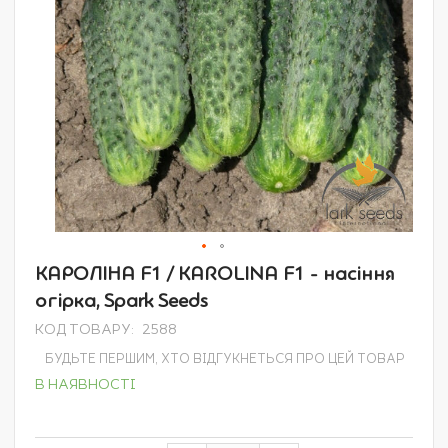
Перейти
КАРОЛІНА F1 / KAROLINA F1 - насіння
до
огірка, Spark Seeds
початку
галереї
КОД ТОВАРУ
2588
зображень
БУДЬТЕ ПЕРШИМ, ХТО ВІДГУКНЕТЬСЯ ПРО ЦЕЙ ТОВАР
В НАЯВНОСТІ
Grouped