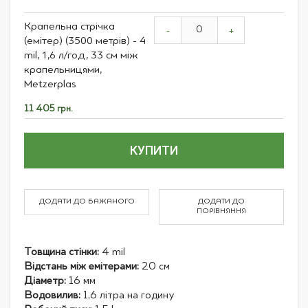
Grouped
Крапельна стрічка
product
-
+
(емітер) (3500 метрів) - 4
items
mil, 1,6 л/год, 33 см між
крапельницями,
Metzerplas
11 405 грн.
КУПИТИ
ДОДАТИ ДО БАЖАНОГО
ДОДАТИ ДО
ПОРІВНЯННЯ
Товщина стінки:
4 mil
Відстань між емітерами:
20 см
Діаметр:
16 мм
Водовилив:
1,6 літра на годину