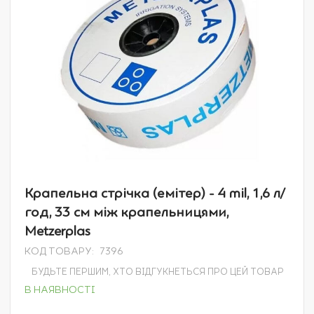
Перейти
Крапельна стрічка (емітер) - 4 mil, 1,6 л/
до
год, 33 см між крапельницями,
початку
галереї
Metzerplas
зображень
КОД ТОВАРУ
7396
БУДЬТЕ ПЕРШИМ, ХТО ВІДГУКНЕТЬСЯ ПРО ЦЕЙ ТОВАР
В НАЯВНОСТІ