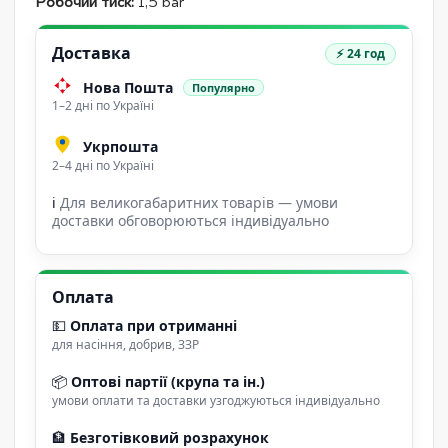
Робочий тиск:
1,5 bar
Доставка
⚡ 24 год
Нова Пошта
Популярно
1–2 дні по Україні
Укрпошта
2–4 дні по Україні
ℹ
Для великогабаритних товарів — умови
доставки обговорюються індивідуально
Оплата
💵
Оплата при отриманні
для насіння, добрив, ЗЗР
📦
Оптові партії (крупа та ін.)
умови оплати та доставки узгоджуються індивідуально
🏦
Безготівковий розрахунок