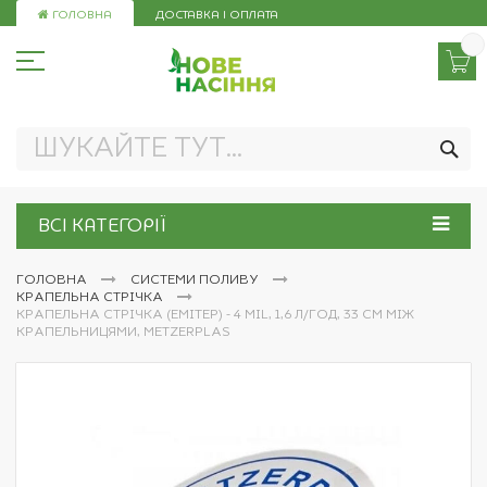
Skip
ГОЛОВНА
ДОСТАВКА І ОПЛАТА
to
Content
ПО
ВСІ КАТЕГОРІЇ
ГОЛОВНА
СИСТЕМИ ПОЛИВУ
КРАПЕЛЬНА СТРІЧКА
КРАПЕЛЬНА СТРІЧКА (ЕМІТЕР) - 4 MIL, 1,6 Л/ГОД, 33 СМ МІЖ
КРАПЕЛЬНИЦЯМИ, METZERPLAS
Перейти
до
кінця
галереї
зображень