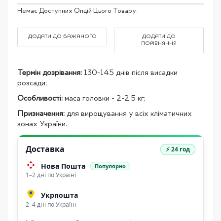
Grouped
Немає Доступних Опцій Цього Товару.
product
items
ДОДАТИ ДО БАЖАНОГО
ДОДАТИ ДО
ПОРІВНЯННЯ
Термін дозрівання:
130-145 днів після висадки
розсади;
Особливості:
маса головки - 2-2,5 кг;
Призначення:
для вирощування у всіх кліматичних
зонах України.
Доставка
⚡ 24 год
Нова Пошта
Популярно
1–2 дні по Україні
Укрпошта
2–4 дні по Україні