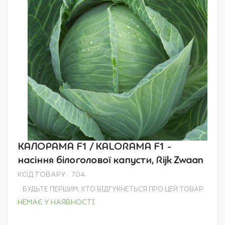
зображень
Перейти
КАЛОРАМА F1 / KALORAMA F1 -
до
насіння білоголової капусти, Rijk Zwaan
початку
галереї
КОД ТОВАРУ
704
зображень
БУДЬТЕ ПЕРШИМ, ХТО ВІДГУКНЕТЬСЯ ПРО ЦЕЙ ТОВАР
НЕМАЄ У НАЯВНОСТІ