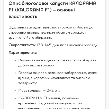
Опис білоголової капусти КАЛОРАМА
F1 (KALORAMA F1) – основні
властивості:
Відрізняється адаптивністю, високою стійкістю до
стресових впливів, великим обсягом врожаю і
зручністю його збирання.
Скоростиглість:
130-145 днів після висадки розсади.
Характеристика:
Відзначається відмінною лежкістю та зберігає
добру якість головки.
Головка яскраво-зеленого забарвлення, дуже
щільна, з коротким качанчиком та високою
товарністю.
Маса головки — 2‒2,5 кг.
КАЛОРАМА F1 найвищі показники
врожайності здатний показувати при
вирощуванні під укриттям у вигляді плівки,