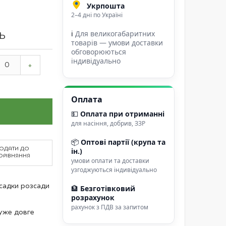
Укрпошта
2–4 дні по Україні
ℹ
Для великогабаритних
ТЬ
товарів — умови доставки
обговорюються
індивідуально
+
Оплата
💵
Оплата при отриманні
для насіння, добрив, ЗЗР
📦
Оптові партії (крупа та
ОДАТИ ДО
ін.)
ОРІВНЯННЯ
умови оплати та доставки
узгоджуються індивідуально
садки розсади
🏦
Безготівковий
розрахунок
рахунок з ПДВ за запитом
дуже довге