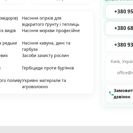
+380 95
омідорів)
Насіння огірків для
відкритого ґрунту і теплиць
+380 68
іх видів
Насіння моркви професійне
а редьки
Насіння кавуна, дині та
+380 93
гарбуза
евих
Засоби захисту рослин
Київ, Укра
и
Гербіциди проти бур’янів
office@
ого поливу
Укривні матеріали та
агроволокно
Замови
дзвінок