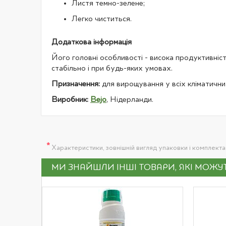
Листя темно-зелене;
Легко чиститься.
Додаткова інформація
Його головні особливості - висока продуктивність
стабільно і при будь-яких умовах.
Призначення:
для вирощування у всіх кліматични
Виробник:
Bejo
, Нідерланди.
*
Характеристики, зовнішній вигляд упаковки і комплект
МИ ЗНАЙШЛИ ІНШІ ТОВАРИ, ЯКІ МОЖ