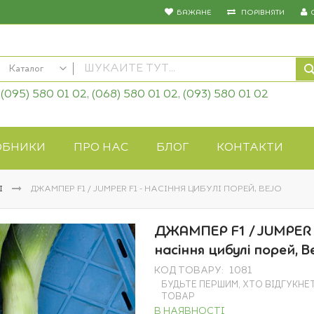
БАЖАНЕ
ПОРІВНЯТИ
Каталог
(095) 580 01 02, (068) 580 01 02, (093) 580 01 02
КАТАЛОГ
Насіння овочів
Насіння квітів
ОБНИКИ
ПРО НАС
БЛОГ
КОНТАКТИ
Добрива
Засоби захисту
І
ДЖАМПЕР F1 / JUMPER F1 - НАСІННЯ ЦИБУЛІ ПОРЕЙ, BEJO
Біопрепарати
Газонна трава
ДЖАМПЕР F1 / JUMPER 
Системи поливу
насіння цибулі порей, Be
Укривні матеріали
КОД ТОВАРУ
1081
Товари для дому
БУДЬТЕ ПЕРШИМ, ХТО ВІДГУКНЕ
Крупи оптом
ТОВАР
В НАЯВНОСТІ