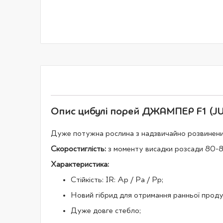
галереї
зображень
Опис цибулі порей ДЖАМПЕР F1 (JUM
Дуже потужна рослина з надзвичайно розвиненими
Скоростиглість:
з моменту висадки розсади 80-8
Характеристика:
Стійкість: IR: Ap / Pa / Pp;
Новий гібрид для отримання ранньої проду
Дуже довге стебло;