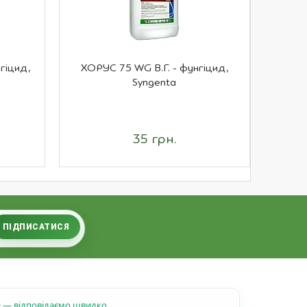
гіцид,
ХОРУС 75 WG В.Г. - фунгіцид,
АНТИСА
Syngenta
35 грн.
ПІДПИСАТИСЯ
н — відповідаємо швидко