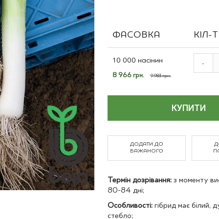
Польові культури
ФАСОВКА
КІЛ-
Grouped
product
10 000 насінин
-
items
Спеціальна
8 966 грн.
9 983 грн.
ціна
КУПИТИ
ДОДАТИ ДО
Д
БАЖАНОГО
П
Термін дозрівання:
з моменту ви
80-84 дні;
Особливості:
гібрид має білий, 
стебло;