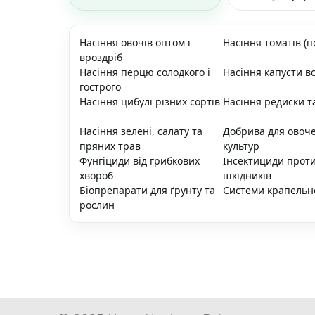
Насіння овочів оптом і
Насіння томатів (п
вроздріб
Насіння перцю солодкого і
Насіння капусти вс
гострого
Насіння цибулі різних сортів
Насіння редиски т
Насіння зелені, салату та
Добрива для овоч
пряних трав
культур
Фунгіциди від грибкових
Інсектициди прот
хвороб
шкідників
Біопрепарати для ґрунту та
Системи крапельн
рослин