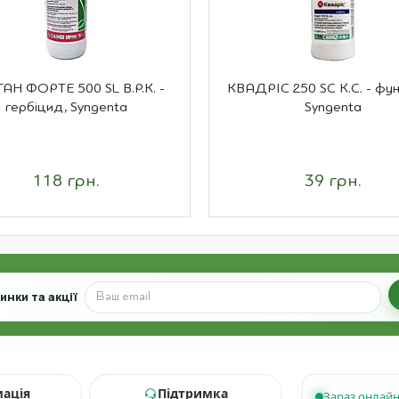
АН ФОРТЕ 500 SL В.Р.К. -
КВАДРІС 250 SC К.С. - фун
гербіцид, Syngenta
Syngenta
118 грн.
39 грн.
нки та акції
мація
Підтримка
Зараз онлай