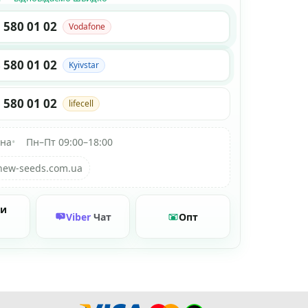
 580 01 02
Vodafone
 580 01 02
Kyivstar
 580 01 02
lifecell
їна
•
Пн–Пт 09:00–18:00
new-seeds.com.ua
ти
Viber
Чат
Опт