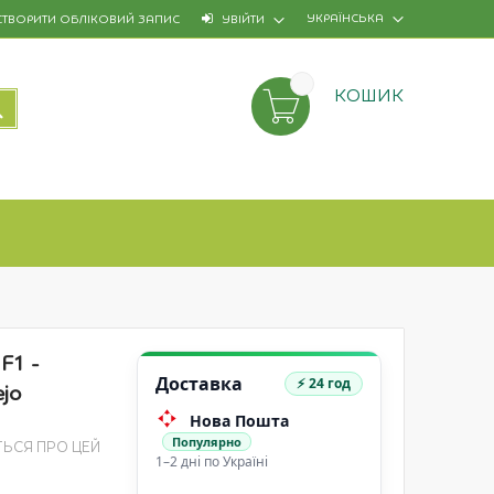
УКРАЇНСЬКА
СТВОРИТИ ОБЛІКОВИЙ ЗАПИС
УВІЙТИ
КОШИК
ПОШУК
F1 -
Доставка
⚡ 24 год
jo
Нова Пошта
Популярно
ТЬСЯ ПРО ЦЕЙ
1–2 дні по Україні