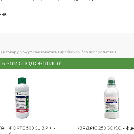
ння.
ація товару можуть змінюватись виробником без попередження.
УТЬ ВАМ СПОДОБАТИСЯ!
АН ФОРТЕ 500 SL В.Р.К. -
КВАДРІС 250 SC К.С. - фун