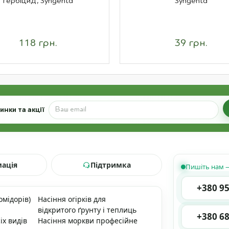
гербіцид, Syngenta
Syngenta
118 грн.
39 грн.
нки та акції
мація
Підтримка
Пишіть нам —
+380 95
омідорів)
Насіння огірків для
відкритого ґрунту і теплиць
+380 68
іх видів
Насіння моркви професійне