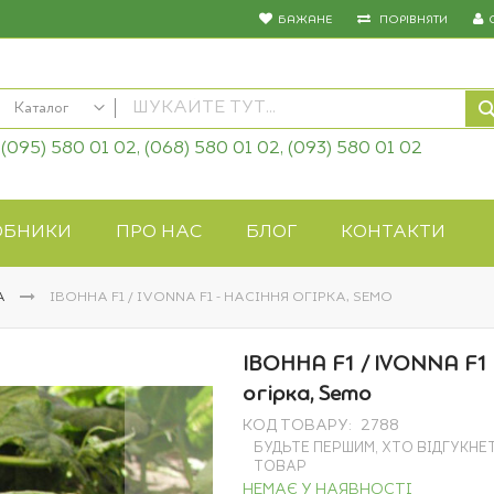
БАЖАНЕ
ПОРІВНЯТИ
Каталог
(095) 580 01 02, (068) 580 01 02, (093) 580 01 02
КАТАЛОГ
Насіння овочів
Насіння квітів
ОБНИКИ
ПРО НАС
БЛОГ
КОНТАКТИ
Добрива
Засоби захисту
А
ІВОННА F1 / IVONNA F1 - НАСІННЯ ОГІРКА, SEMO
Біопрепарати
Газонна трава
ІВОННА F1 / IVONNA F1 
Системи поливу
огірка, Semo
Укривні матеріали
КОД ТОВАРУ
2788
Товари для дому
БУДЬТЕ ПЕРШИМ, ХТО ВІДГУКНЕ
Крупи оптом
ТОВАР
НЕМАЄ У НАЯВНОСТІ