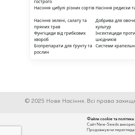
гострого
Насіння цибулі різних сортів
Насіння редиски т
Насіння зелені, салату та
Добрива для овоч
пряних трав
культур
Фунгіциди від грибкових
Інсектициди прот
хвороб
шкідників
Біопрепарати для ґрунту та
Системи крапельн
рослин
© 2025 Нове Насіння. Всі права захищ
Файли cookie та політика
Сайт New-Seeds використо
Продовжуючи переглядати