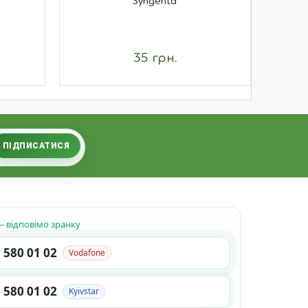
Syngenta
компл
35 грн.
ПІДПИСАТИСЯ
 відповімо зранку
 580 01 02
Vodafone
 580 01 02
Kyivstar