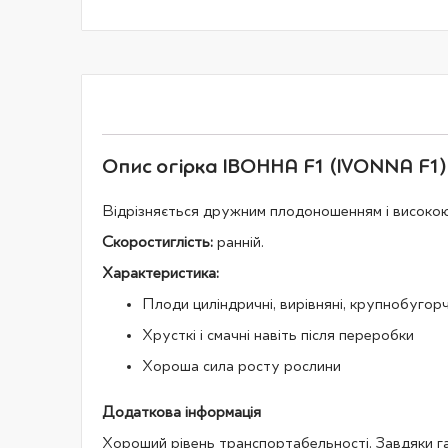
галереї
зображень
Опис огірка ІВОННА F1 (IVONNA F1) 
Відрізняється дружним плодоношенням і високою
Скоростиглість:
ранній.
Характеристика:
Плоди циліндричні, вирівняні, крупнобугор
Хрусткі і смачні навіть після переробки
Хороша сила росту рослини
Додаткова інформація
Хороший рівень транспортабельності. Завдяки гарн