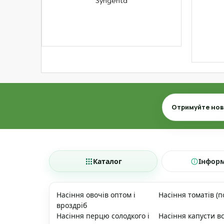
Syngenta
Email
Отримуйте нови
Каталог
Інфор
Насіння овочів оптом і
Насіння томатів (п
вроздріб
Насіння перцю солодкого і
Насіння капусти вс