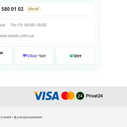
 580 01 02
lifecell
їна
•
Пн–Пт 09:00–18:00
new-seeds.com.ua
ти
Viber
Чат
Опт
учним і функціональним.