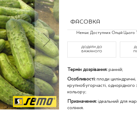
Польові культури
ФАСОВКА
Grouped
Немає Доступних Опцій Цього 
product
items
ДОДАТИ ДО
Д
БАЖАНОГО
П
Термін дозрівання:
ранній;
Особливості:
плоди циліндричні, 
крупнобугорчасті, однорідного 
кольору;
Призначення:
ідеальний для мар
соління.