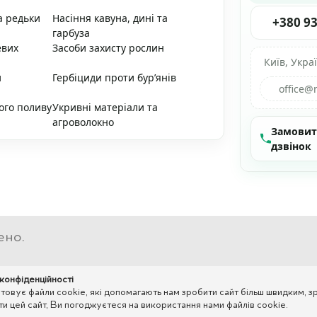
а редьки
Насіння кавуна, дині та
+380 93
гарбуза
евих
Засоби захисту рослин
Київ, Укра
и
Гербіциди проти бур’янів
office@
ого поливу
Укривні матеріали та
агроволокно
Замови
дзвінок
ено.
 конфіденційності
вує файли cookie, які допомагають нам зробити сайт більш швидким, зр
 цей сайт, Ви погоджуєтеся на використання нами файлів cookie.