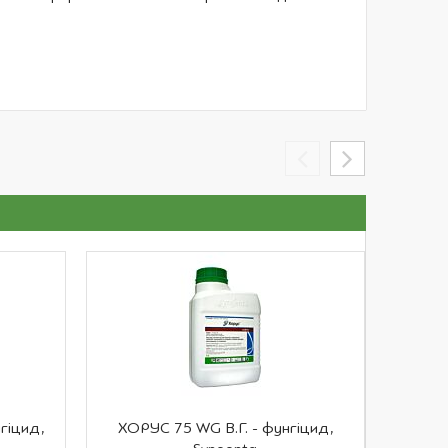
гіцид,
ХОРУС 75 WG В.Г. - фунгіцид,
П