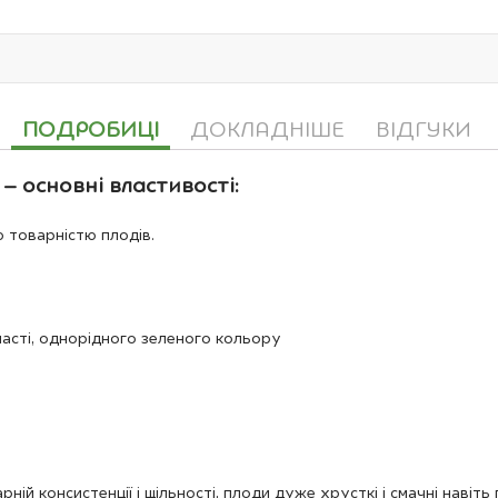
ПОДРОБИЦІ
ДОКЛАДНІШЕ
ВІДГУКИ
– основні властивості:
 товарністю плодів.
часті, однорідного зеленого кольору
ій консистенції і щільності, плоди дуже хрусткі і смачні навіть