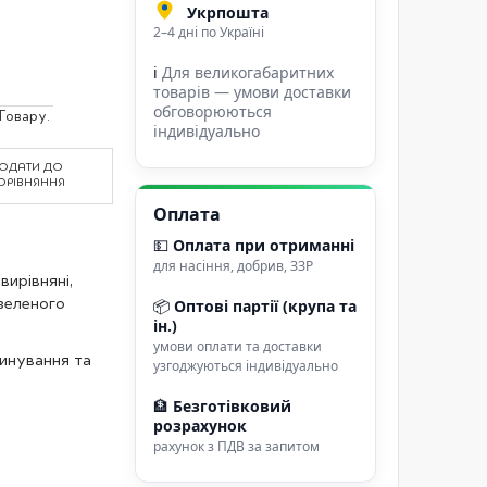
Укрпошта
2–4 дні по Україні
ℹ
Для великогабаритних
товарів — умови доставки
обговорюються
Товару.
індивідуально
ОДАТИ ДО
ОРІВНЯННЯ
Оплата
💵
Оплата при отриманні
для насіння, добрив, ЗЗР
вирівняні,
зеленого
📦
Оптові партії (крупа та
ін.)
умови оплати та доставки
инування та
узгоджуються індивідуально
🏦
Безготівковий
розрахунок
рахунок з ПДВ за запитом