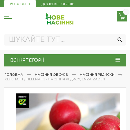
Skip
ГОЛОВНА
ДОСТАВКА І ОПЛАТА
to
Content
ПО
ВСІ КАТЕГОРІЇ
ГОЛОВНА
НАСІННЯ ОВОЧІВ
НАСІННЯ РЕДИСКИ
ХЕЛЕНА F1 / HELENA F1 - НАСІННЯ РЕДИСУ, ENZA ZADEN
Перейти
до
кінця
галереї
зображень