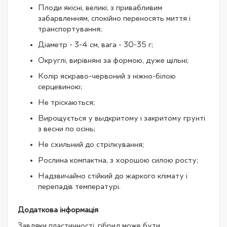
Плоди якісні, великі, з привабливим
забарвленням, спокійно переносять миття і
транспортування;
Діаметр - 3-4 см, вага - 30-35 г;
Округлі, вирівняні за формою, дуже щільні;
Колір яскраво-червоний з ніжно-білою
серцевиною;
Не тріскаються;
Вирощується у выдкритому і закритому грунті
з весни по осінь;
Не схильний до стрілкування;
Рослина компактна, з хорошою силою росту;
Надзвичайно стійкий до жаркого клімату і
перепадів температурі.
Додаткова інформація
Завдяки пластичності, гібрид може бути