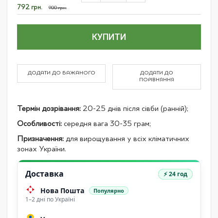
items
Спеціальна
792 грн.
900 грн.
ціна
КУПИТИ
ДОДАТИ ДО БАЖАНОГО
ДОДАТИ ДО
ПОРІВНЯННЯ
Термін дозрівання:
20-25 днів після сівби (ранній);
Особливості:
середня вага 30-35 грам;
Призначення:
для вирощування у всіх кліматичних
зонах України.
Доставка
⚡ 24 год
Нова Пошта
Популярно
1–2 дні по Україні