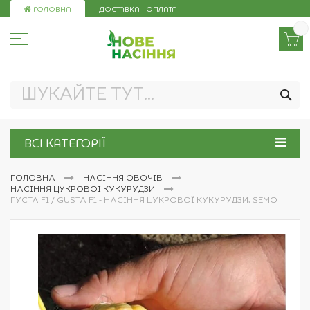
Skip
ГОЛОВНА
ДОСТАВКА І ОПЛАТА
to
Content
ПО
ВСІ КАТЕГОРІЇ
ГОЛОВНА
НАСІННЯ ОВОЧІВ
НАСІННЯ ЦУКРОВОЇ КУКУРУДЗИ
ГУСТА F1 / GUSTA F1 - НАСІННЯ ЦУКРОВОЇ КУКУРУДЗИ, SEMO
Перейти
до
кінця
галереї
зображень