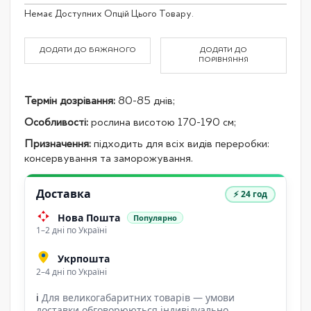
Grouped
Немає Доступних Опцій Цього Товару.
product
items
ДОДАТИ ДО БАЖАНОГО
ДОДАТИ ДО
ПОРІВНЯННЯ
Термін дозрівання:
80-85 днів;
Особливості:
рослина висотою 170-190 см;
Призначення:
підходить для всіх видів переробки:
консервування та заморожування.
Доставка
⚡ 24 год
Нова Пошта
Популярно
1–2 дні по Україні
Укрпошта
2–4 дні по Україні
ℹ
Для великогабаритних товарів — умови
доставки обговорюються індивідуально