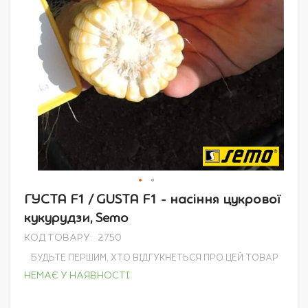
Перейти
ГУСТА F1 / GUSTA F1 - насіння цукрової
до
кукурудзи, Semo
початку
галереї
КОД ТОВАРУ
2750
зображень
БУДЬТЕ ПЕРШИМ, ХТО ВІДГУКНЕТЬСЯ ПРО ЦЕЙ ТОВАР
НЕМАЄ У НАЯВНОСТІ