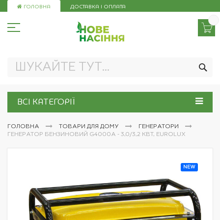
Skip
ГОЛОВНА
ДОСТАВКА І ОПЛАТА
to
Content
ПО
ВСІ КАТЕГОРІЇ
ГОЛОВНА
ТОВАРИ ДЛЯ ДОМУ
ГЕНЕРАТОРИ
ГЕНЕРАТОР БЕНЗИНОВИЙ G4000A - 3,0/3,2 КВТ, EUROLUX
Перейти
NEW
до
кінця
галереї
зображень