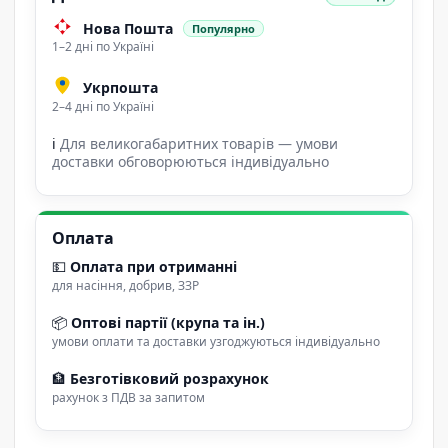
Нова Пошта
Популярно
1–2 дні по Україні
Укрпошта
2–4 дні по Україні
ℹ
Для великогабаритних товарів — умови
доставки обговорюються індивідуально
Оплата
💵
Оплата при отриманні
для насіння, добрив, ЗЗР
📦
Оптові партії (крупа та ін.)
умови оплати та доставки узгоджуються індивідуально
🏦
Безготівковий розрахунок
рахунок з ПДВ за запитом