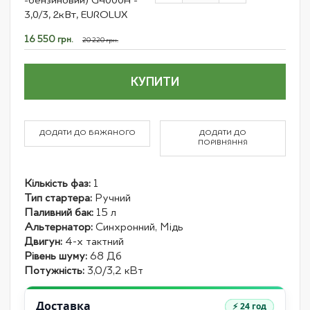
-бензиновий) G4000A -
items
3,0/3, 2кВт, EUROLUX
Спеціальна
16 550 грн.
20 220 грн.
ціна
КУПИТИ
ДОДАТИ ДО БАЖАНОГО
ДОДАТИ ДО
ПОРІВНЯННЯ
Кількість фаз:
1
Тип стартера:
Ручний
Паливний бак:
15 л
Альтернатор:
Синхронний, Мідь
Двигун:
4-х тактний
Рівень шуму:
68 Дб
Потужність:
3,0/3,2 кВт
Доставка
⚡ 24 год