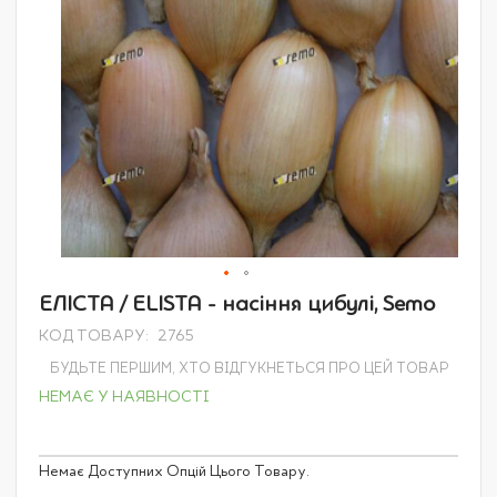
Перейти
ЕЛІСТА / ELISTA - насіння цибулі, Semo
до
КОД ТОВАРУ
2765
початку
галереї
БУДЬТЕ ПЕРШИМ, ХТО ВІДГУКНЕТЬСЯ ПРО ЦЕЙ ТОВАР
зображень
НЕМАЄ У НАЯВНОСТІ
Grouped
Немає Доступних Опцій Цього Товару.
product