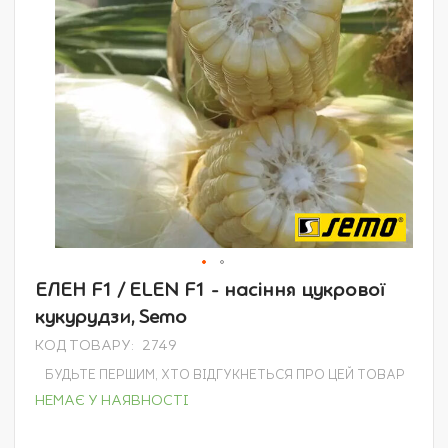
Перейти
ЕЛЕН F1 / ELEN F1 - насіння цукрової
до
кукурудзи, Semo
початку
галереї
КОД ТОВАРУ
2749
зображень
БУДЬТЕ ПЕРШИМ, ХТО ВІДГУКНЕТЬСЯ ПРО ЦЕЙ ТОВАР
НЕМАЄ У НАЯВНОСТІ