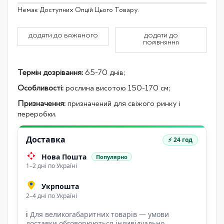
Grouped
Немає Доступних Опцій Цього Товару.
product
items
ДОДАТИ ДО БАЖАНОГО
ДОДАТИ ДО
ПОРІВНЯННЯ
Термін дозрівання:
65-70 днів;
Особливості:
рослина висотою 150-170 см;
Призначення:
призначений для свіжого ринку і
переробки.
Доставка
⚡ 24 год
Нова Пошта
Популярно
1–2 дні по Україні
Укрпошта
2–4 дні по Україні
ℹ
Для великогабаритних товарів — умови
доставки обговорюються індивідуально