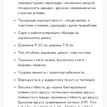
температурних перепадів і численних хвороб,
плодоносить швидко і дружно, незважаючи на
стресові впливи;
Продукція хорошої якості - плоди великі, з
товстими стінками, однорідні і дуже привабливі.
Один з найпопулярніших гібридів на
українському ринку;
Довжина 9-10 см, ширина 7-8 см;
Тип «Кубик», вирівняні, щільні і товстостінні;
Технічно стиглі-зелені, біологічно стиглі -
яскраво-червоні;
Чудова лежкість і транспортабельність;
Вирощується у відкритому ґрунті, в теплицях;
Висока стійкість до чорної бактеріальної
плямистості, вірусу тютюнової мозаїки, вірусу
плямистості перцю; проміжна стійкість до вірусу
бронзові вірусу гравіювання тютюну (HR -Хcv: