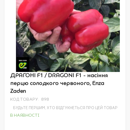
Перейти
ДРАГОНІ F1 / DRAGONI F1 - насіння
до
перцю солодкого червоного, Enza
початку
галереї
Zaden
зображень
КОД ТОВАРУ
898
БУДЬТЕ ПЕРШИМ, ХТО ВІДГУКНЕТЬСЯ ПРО ЦЕЙ ТОВАР
В НАЯВНОСТІ