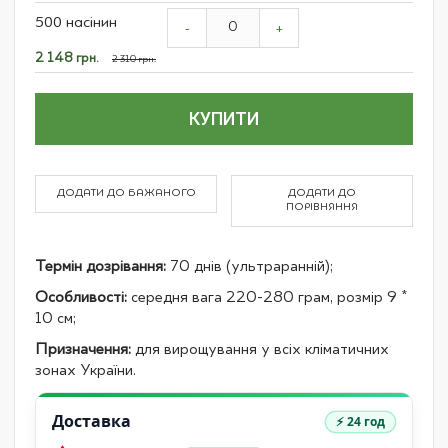
Grouped
500 насінин
product
-
+
items
Спеціальна
2 148 грн.
2 310 грн.
ціна
КУПИТИ
ДОДАТИ ДО БАЖАНОГО
ДОДАТИ ДО
ПОРІВНЯННЯ
Термін дозрівання:
70 днів (ультраранній);
Особливості:
середня вага 220-280 грам, розмір 9 *
10 см;
Призначення:
для вирощування у всіх кліматичних
зонах України.
Доставка
⚡ 24 год