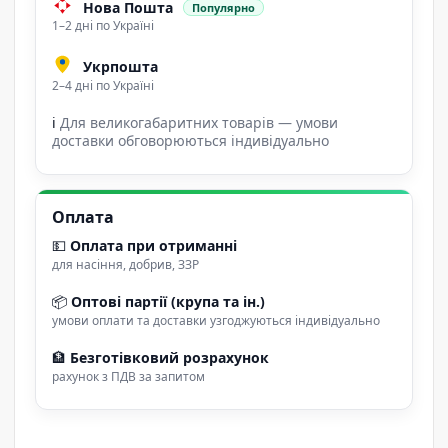
Нова Пошта
Популярно
1–2 дні по Україні
Укрпошта
2–4 дні по Україні
ℹ
Для великогабаритних товарів — умови
доставки обговорюються індивідуально
Оплата
💵
Оплата при отриманні
для насіння, добрив, ЗЗР
📦
Оптові партії (крупа та ін.)
умови оплати та доставки узгоджуються індивідуально
🏦
Безготівковий розрахунок
рахунок з ПДВ за запитом