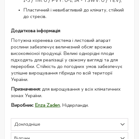
1-3 / Tm: 0 / PVY: 0-1; IR - TSWV: 0 / TEV);
Пластичний і невибагливий до клімату, стійкий
до стресів.
Додаткова інформація
Потужна коренева система і листовий апарат
рослини забезпечує величезний обсяг врожаю
високоякісної продукції. Великі однорідні плоди
підходять для реалізації у свіжому вигляді та для
переробки. Стійкість до погодних умов забезпечує
успішне вирощування гібрида по всій території
України.
Призначення:
для вирощування у всіх кліматичних
зонах України.
Виробник:
Enza Zaden
, Нідерланди.
Докладніше
Відгуки