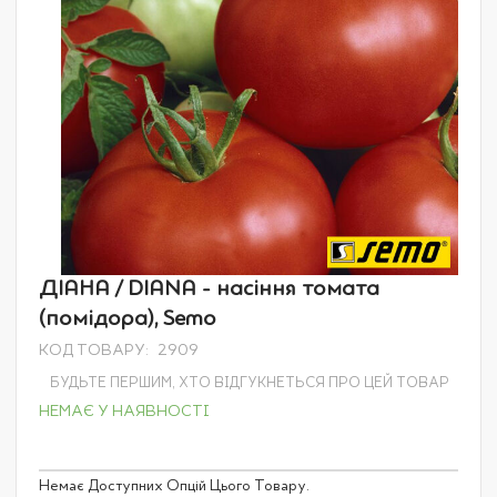
Перейти
ДІАНА / DIANA - насіння томата
до
(помідора), Semo
початку
галереї
КОД ТОВАРУ
2909
зображень
БУДЬТЕ ПЕРШИМ, ХТО ВІДГУКНЕТЬСЯ ПРО ЦЕЙ ТОВАР
НЕМАЄ У НАЯВНОСТІ
Grouped
Немає Доступних Опцій Цього Товару.