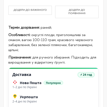
product
items
ДОДАТИ ДО БАЖАНОГО
ДОДАТИ ДО
ПОРІВНЯННЯ
Термін дозрівання:
ранній;
Особливості:
округлі плоди, приголомшливі за
смаком, вагою 100-110 грам, красивого червоного
забарвлення, без зеленої плямочки, багатокамерні,
щільні;
Призначення:
для ручного збирання. Підходить для
вирощування у відкритому ґрунті.
Доставка
⚡ 24 год
Нова Пошта
Популярно
1–2 дні по Україні
Укрпошта
2–4 дні по Україні