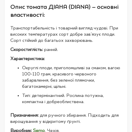
Опис томата ДІАНА (DIANA) – основні
властивості:
Транспортабельність і товарний вигляд чудові. При
високих температурах сорт добре зав'язує плоди.
Сорт стійкий до багатьох захворювань.
Скоростиглість:
ранній.
Характеристика:
Округлі плоди, приголомшливі за смаком, вагою
100-110 грам, красивого червоного
забарвлення, без зеленої плямочки,
багатокамерні, щільні.
Тип: детермінантний. Рослина потужна,
компактна і добреоблиствена.
Призначення:
для ручного збирання. Підходить для
вирощування у відкритому ґрунті.
Виробник:
Semo
, Чехія.