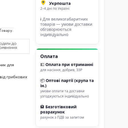
Укрпошта
2–4 дні по Україні
ℹ
Для великогабаритних
товарів — умови доставки
обговорюються
Товару.
індивідуально
ОДАТИ ДО
ОРІВНЯННЯ
Оплата
💵
Оплата при отриманні
ник для
для насіння, добрив, ЗЗР
від грибкових
📦
Оптові партії (крупа та
ін.)
умови оплати та доставки
узгоджуються індивідуально
🏦
Безготівковий
розрахунок
рахунок з ПДВ за запитом