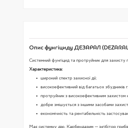
галереї
зображень
Опис фунгіциду ДЕЗАРАЛ (DEZARAL) 
Системний фунгіцид та протруйник для захисту п
Характеристика:
широкий спектр захисної дії;
високоефективний від багатьох збудників 
протруйник з високоефективним захистом на
добре змішується з іншими засобами захист
економічність та рентабельність застосува
Має системну дію. Карбендазим — інгібітор грибів