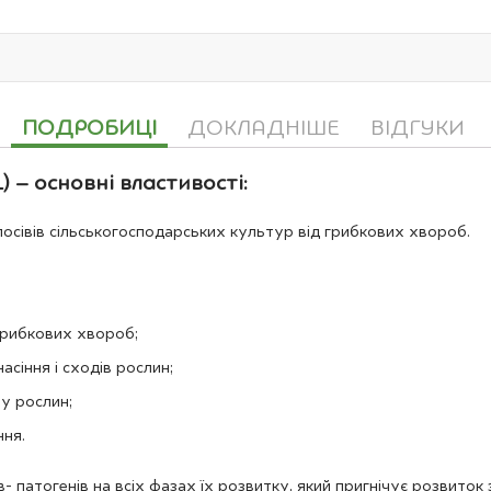
ПОДРОБИЦІ
ДОКЛАДНІШЕ
ВІДГУКИ
– основні властивості:
осівів сільськогосподарських культур від грибкових хвороб.
грибкових хвороб;
сіння і сходів рослин;
у рослин;
ння.
- патогенів на всіх фазах їх розвитку, який пригнічує розвиток