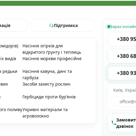
мація
Підтримка
Зараз онлай
+380 95
омідорів)
Насіння огірків для
відкритого ґрунту і теплиць
+380 68
іх видів
Насіння моркви професійне
а редьки
Насіння кавуна, дині та
+380 93
гарбуза
евих
Засоби захисту рослин
Київ, Укра
и
Гербіциди проти бур’янів
office@
ого поливу
Укривні матеріали та
агроволокно
Замови
дзвінок