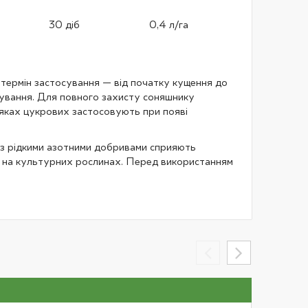
30 діб
0,4 л/га
термін застосування — від початку кущення до
кування. Для повного захисту соняшнику
ряках цукрових застосовують при появі
і з рідкими азотними добривами сприяють
ів на культурних рослинах. Перед використанням