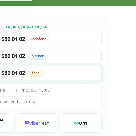
н — відповідаємо швидко
 580 01 02
Vodafone
 580 01 02
Kyivstar
 580 01 02
lifecell
їна
•
Пн–Пт 09:00–18:00
new-seeds.com.ua
ти
Viber
Чат
Опт