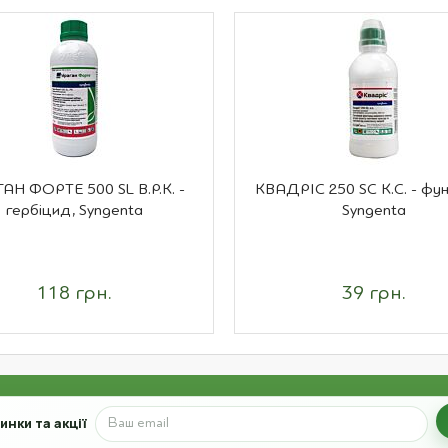
АН ФОРТЕ 500 SL В.Р.К. -
КВАДРІС 250 SC К.С. - фун
гербіцид, Syngenta
Syngenta
118 грн.
39 грн.
нки та акції