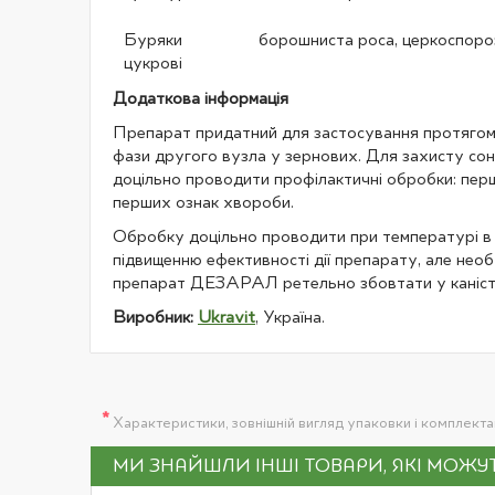
Буряки
борошниста роса, церкоспоро
цукрові
Додаткова інформація
Препарат придатний для застосування протягом 
фази другого вузла у зернових. Для захисту со
доцільно проводити профілактичні обробки: перш
перших ознак хвороби.
Обробку доцільно проводити при температурі в м
підвищенню ефективності дії препарату, але нео
препарат ДЕЗАРАЛ ретельно збовтати у каніст
Виробник:
Ukravit
, Україна.
*
Характеристики, зовнішній вигляд упаковки і комплект
МИ ЗНАЙШЛИ ІНШІ ТОВАРИ, ЯКІ МОЖ