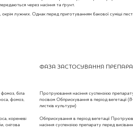
 передаються через насіння та ґрунт.
и, окрім лужних. Однак перед приготуванням бакової суміші пес
ФАЗА ЗАСТОСУВАННЯ ПРЕПАРА
фомоз, біла
Протруювання насіння суспензією препарат
роса, фомоз,
посівом Обприскування в період вегетації (8
листків культури)
оса, кореневі
Обприскування в період вегетації Протрую
и, снігова
насіння суспензією препарату перед висіван