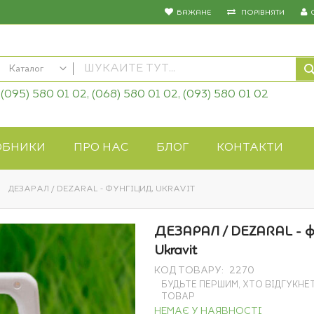
БАЖАНЕ
ПОРІВНЯТИ
Каталог
(095) 580 01 02, (068) 580 01 02, (093) 580 01 02
КАТАЛОГ
Насіння овочів
Насіння квітів
ОБНИКИ
ПРО НАС
БЛОГ
КОНТАКТИ
Добрива
Засоби захисту
ДЕЗАРАЛ / DEZARAL - ФУНГІЦИД, UKRAVIT
Біопрепарати
Газонна трава
ДЕЗАРАЛ / DEZARAL - ф
Системи поливу
Ukravit
Укривні матеріали
КОД ТОВАРУ
2270
Товари для дому
БУДЬТЕ ПЕРШИМ, ХТО ВІДГУКНЕ
Крупи оптом
ТОВАР
НЕМАЄ У НАЯВНОСТІ