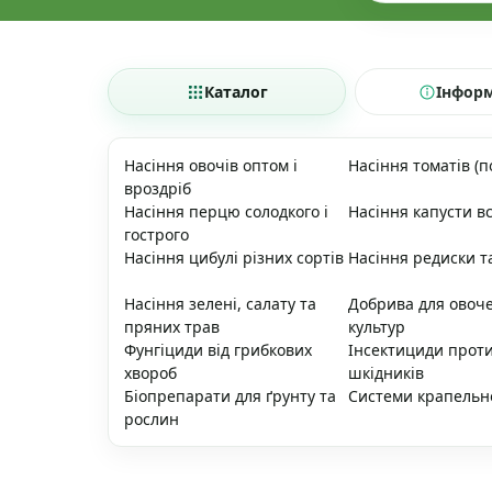
Каталог
Інфор
Насіння овочів оптом і
Насіння томатів (п
вроздріб
Насіння перцю солодкого і
Насіння капусти вс
гострого
Насіння цибулі різних сортів
Насіння редиски т
Насіння зелені, салату та
Добрива для овоч
пряних трав
культур
Фунгіциди від грибкових
Інсектициди прот
хвороб
шкідників
Біопрепарати для ґрунту та
Системи крапельн
рослин