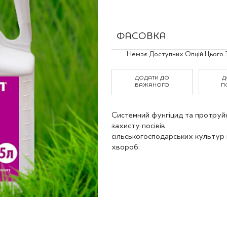
Польові культури
ФАСОВКА
Grouped
Немає Доступних Опцій Цього 
product
items
ДОДАТИ ДО
Д
БАЖАНОГО
П
Системний фунгіцид та протруй
захисту посівів
сільськогосподарських культур 
хвороб.