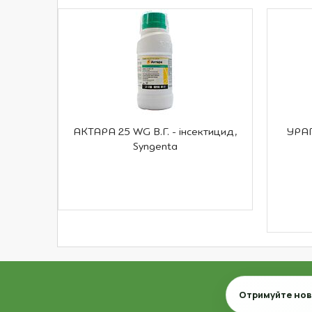
АКТАРА 25 WG В.Г. - інсектицид,
УРАГ
Syngenta
Email
Отримуйте нови