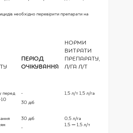
тицидів необхідно перевірити препарати на
НОРМИ
ВИТРАТИ
ПЕРІОД
ПРЕПАРАТУ,
ТУ
ОЧІКУВАННЯ
Л/ГА Л/Т
у перед
-
1,5 л/т 1,5 л/га
-10
30 діб
вання
30 діб
0,5 л/га
ням
1,5
—
1,5 л/т
-