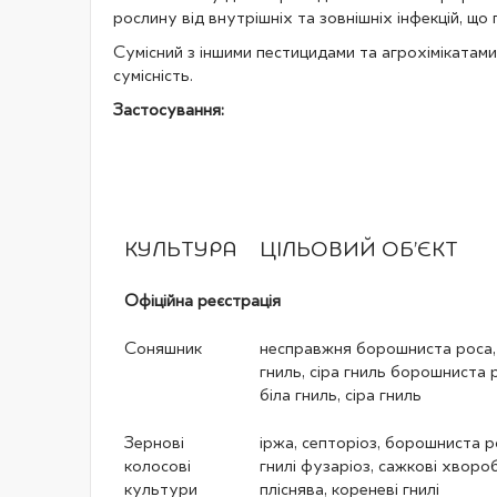
рослину від внутрішніх та зовнішніх інфекцій, що
Сумісний з іншими пестицидами та агрохімікатам
сумісність.
Застосування:
КУЛЬТУРА
ЦІЛЬОВИЙ ОБ’ЄКТ
Офіційна реєстрація
Соняшник
несправжня борошниста роса, 
гниль, сіра гниль борошниста 
біла гниль, сіра гниль
Зернові
іржа, септоріоз, борошниста р
колосові
гнилі фузаріоз, сажкові хвороб
культури
пліснява, кореневі гнилі