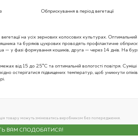
з
Обприскування в період вегетації
вегетації на усіх зернових колосових культурах. Оптимальний 
няшника та буряків цукрових проводять профілактичне обприс
а — у фазі формування кошиків, друга — через 14 днів. На бу
ежах від 15 до 25°С та оптимальній вологості повітря. Суміш
бхідно остерігатися підвищених температур, щоб уникнути опік
рі.
ація товару можуть змінюватись виробником без попередження.
УТЬ ВАМ СПОДОБАТИСЯ!