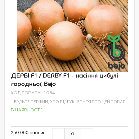
Перейти
ДЕРБІ F1 / DERBY F1 - насіння цибулі
до
городньої, Bejo
початку
галереї
КОД ТОВАРУ
1084
зображень
БУДЬТЕ ПЕРШИМ, ХТО ВІДГУКНЕТЬСЯ ПРО ЦЕЙ ТОВАР
В НАЯВНОСТІ
Grouped
250 000 насінин
product
-
+