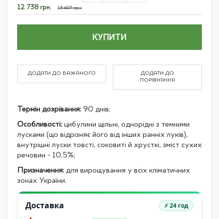
items
Спеціальна
12 738 грн.
13 407 грн.
ціна
КУПИТИ
ДОДАТИ ДО БАЖАНОГО
ДОДАТИ ДО
ПОРІВНЯННЯ
Термін дозрівання:
90 днів;
Особливості:
цибулини щільні, однорідні з темними
лусками (що відрізняє його від інших ранніх луків),
внутрішні луски товсті, соковиті й хрусткі, зміст сухих
речовин - 10,5%;
Призначення:
для вирощування у всіх кліматичних
зонах України.
Доставка
⚡ 24 год