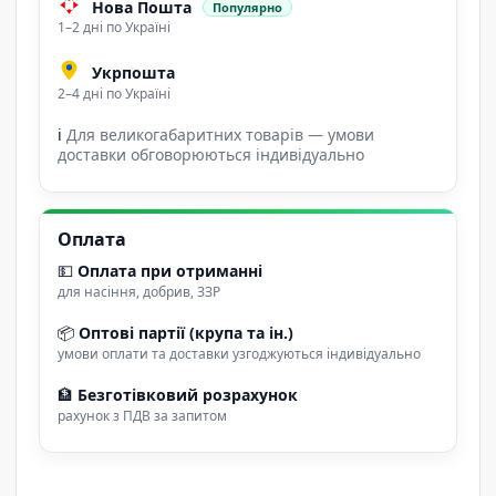
Нова Пошта
Популярно
1–2 дні по Україні
Укрпошта
2–4 дні по Україні
ℹ
Для великогабаритних товарів — умови
доставки обговорюються індивідуально
Оплата
💵
Оплата при отриманні
для насіння, добрив, ЗЗР
📦
Оптові партії (крупа та ін.)
умови оплати та доставки узгоджуються індивідуально
🏦
Безготівковий розрахунок
рахунок з ПДВ за запитом