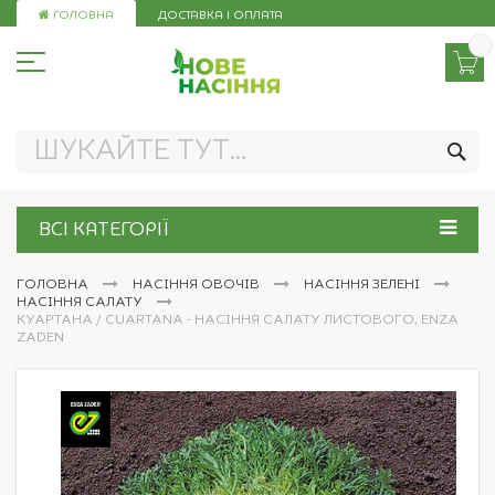
Skip
ГОЛОВНА
ДОСТАВКА І ОПЛАТА
to
Content
ПО
ВСІ КАТЕГОРІЇ
ГОЛОВНА
НАСІННЯ ОВОЧІВ
НАСІННЯ ЗЕЛЕНІ
НАСІННЯ САЛАТУ
КУАРТАНА / CUARTANA - НАСІННЯ САЛАТУ ЛИСТОВОГО, ENZA
ZADEN
Перейти
до
кінця
галереї
зображень