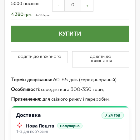
5000 насінин
product
-
+
items
Спеціальна
4 380 грн.
4 710 грн.
ціна
КУПИТИ
ДОДАТИ ДО БАЖАНОГО
ДОДАТИ ДО
ПОРІВНЯННЯ
Термін дозрівання:
60-65 днів (середньоранній);
Особливості:
середня вага 300-350 грам;
Призначення:
для свіжого ринку і переробки.
Доставка
⚡ 24 год
Нова Пошта
Популярно
1–2 дні по Україні