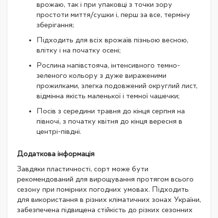
врожаю, так і при упаковці з точки зору
простоти миття/сушки і, перш за все, терміну
зберігання;
Підходить для всіх врожаїв пізньою весною,
влітку і на початку осені;
Рослина напівстояча, інтенсивного темно-
зеленого кольору з дуже вираженими
прожилками, злегка подовжений округлий лист,
відмінна якість маленької і темної чашечки;
Посів з середини травня до кінця серпня на
півночі, з початку квітня до кінця вересня в
центрі-півдні.
Додаткова інформація
Завдяки пластичності, сорт може бути
рекомендований для вирощування протягом всього
сезону при помірних погодних умовах. Підходить
для використання в різних кліматичних зонах України,
забезпечена підвищена стійкість до різких сезонних