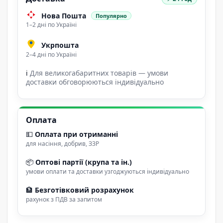
Нова Пошта
Популярно
1–2 дні по Україні
Укрпошта
2–4 дні по Україні
ℹ
Для великогабаритних товарів — умови
доставки обговорюються індивідуально
Оплата
💵
Оплата при отриманні
для насіння, добрив, ЗЗР
📦
Оптові партії (крупа та ін.)
умови оплати та доставки узгоджуються індивідуально
🏦
Безготівковий розрахунок
рахунок з ПДВ за запитом