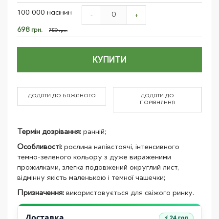
Grouped
100 000 насінин
product
-
+
items
Спеціальна
698 грн.
750 грн.
ціна
КУПИТИ
ДОДАТИ ДО БАЖАНОГО
ДОДАТИ ДО
ПОРІВНЯННЯ
Термін дозрівання:
ранній;
Особливості:
рослина напівстоячі, інтенсивного
темно-зеленого кольору з дуже вираженими
прожилками, злегка подовжений округлий лист,
відмінну якість маленькою і темної чашечки;
Призначення:
використовується для свіжого ринку.
Доставка
⚡ 24 год