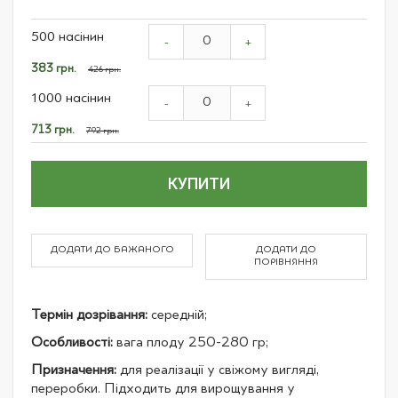
Grouped
500 насінин
product
-
+
items
Спеціальна
383 грн.
426 грн.
ціна
1000 насінин
-
+
Спеціальна
713 грн.
792 грн.
ціна
КУПИТИ
ДОДАТИ ДО БАЖАНОГО
ДОДАТИ ДО
ПОРІВНЯННЯ
Термін дозрівання:
середній;
Особливості:
вага плоду 250-280 гр;
Призначення:
для реалізації у свіжому вигляді,
переробки. Підходить для вирощування у