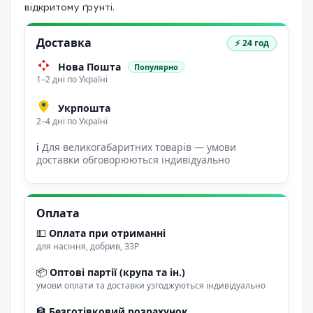
відкритому ґрунті.
Доставка
⚡ 24 год
Нова Пошта
Популярно
1–2 дні по Україні
Укрпошта
2–4 дні по Україні
ℹ
Для великогабаритних товарів — умови
доставки обговорюються індивідуально
Оплата
💵
Оплата при отриманні
для насіння, добрив, ЗЗР
📦
Оптові партії (крупа та ін.)
умови оплати та доставки узгоджуються індивідуально
🏦
Безготівковий розрахунок