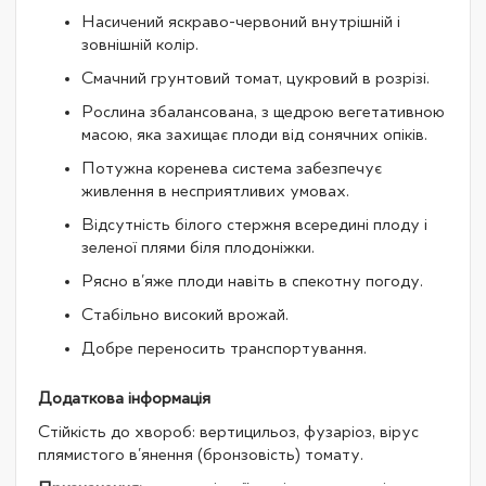
Насичений яскраво-червоний внутрішній і
зовнішній колір.
Смачний грунтовий томат, цукровий в розрізі.
Рослина збалансована, з щедрою вегетативною
масою, яка захищає плоди від сонячних опіків.
Потужна коренева система забезпечує
живлення в несприятливих умовах.
Відсутність білого стержня всередині плоду і
зеленої плями біля плодоніжки.
Рясно в'яже плоди навіть в спекотну погоду.
Стабільно високий врожай.
Добре переносить транспортування.
Додаткова інформація
Стійкість до хвороб: вертицильоз, фузаріоз, вірус
плямистого в'янення (бронзовість) томату.