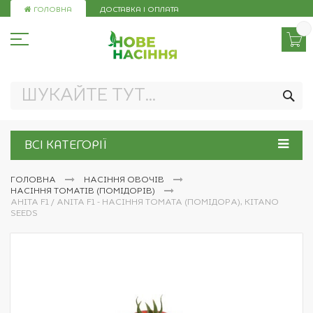
Skip
ГОЛОВНА
ДОСТАВКА І ОПЛАТА
to
Content
ПО
ВСІ КАТЕГОРІЇ
ГОЛОВНА
НАСІННЯ ОВОЧІВ
НАСІННЯ ТОМАТІВ (ПОМІДОРІВ)
АНІТА F1 / ANITA F1 - НАСІННЯ ТОМАТА (ПОМІДОРА), KITANO
SEEDS
Перейти
до
кінця
галереї
зображень