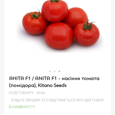
Перейти
АНІТА F1 / ANITA F1 - насіння томата
до
(помідора), Kitano Seeds
початку
галереї
КОД ТОВАРУ
6166
зображень
БУДЬТЕ ПЕРШИМ, ХТО ВІДГУКНЕТЬСЯ ПРО ЦЕЙ ТОВАР
В НАЯВНОСТІ