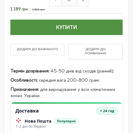
product
-
+
items
Спеціальна
1 189 грн.
1 321 грн.
ціна
КУПИТИ
ДОДАТИ ДО БАЖАНОГО
ДОДАТИ ДО
ПОРІВНЯННЯ
Термін дозрівання:
45-50 днів від сходів (ранній);
Особливості:
середня вага 200-800 грам;
Призначення:
для вирощування у всіх кліматичних
зонах України.
Доставка
⚡ 24 год
Нова Пошта
Популярно
1–2 дні по Україні