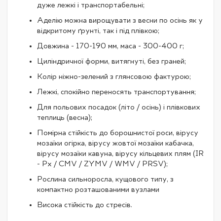
дуже лежкі і транспортабельні;
Аделію можна вирощувати з весни по осінь як у
відкритому ґрунті, так і під плівкою;
Довжина - 170-190 мм, маса - 300-400 г;
Циліндричної форми, витягнуті, без граней;
Колір ніжно-зелений з глянсовою фактурою;
Лежкі, спокійно переносять транспортування;
Для польових посадок (літо / осінь) і плівкових
теплиць (весна);
Помірна стійкість до борошнистої роси, вірусу
мозаїки огірка, вірусу жовтої мозаїки кабачка,
вірусу мозаїки кавуна, вірусу кільцевих плям (IR
- Px / CMV / ZYMV / WMV / PRSV);
Рослина сильноросла, кущового типу, з
компактно розташованими вузлами
Висока стійкість до стресів.