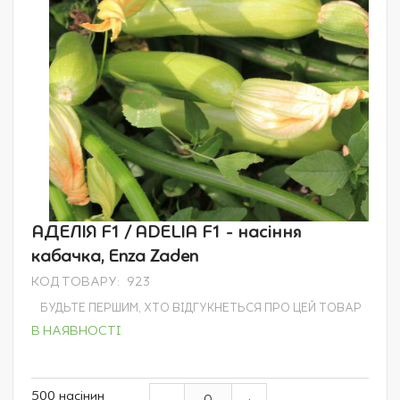
Перейти
АДЕЛІЯ F1 / ADELIA F1 - насіння
до
кабачка, Enza Zaden
початку
галереї
КОД ТОВАРУ
923
зображень
БУДЬТЕ ПЕРШИМ, ХТО ВІДГУКНЕТЬСЯ ПРО ЦЕЙ ТОВАР
В НАЯВНОСТІ
Grouped
500 насінин