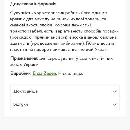
Додаткова інформація
Сукупність характеристик робить його одним з
кращих для виходу на ринок: чудові товарні та
смакові якості плодів; хороша лежкість і
транспортабельність; варіативність способів посадки
(розсадою і прямим висівом); висока відновлювальна
здатність (продовжене прибирання). Гібрид досить
пластичний і добре приживається по всій Україні.
Призначення:
для вирощування у всіх кліматичних
зонах України.
Виробник:
Enza Zaden
, Нідерланди.
Докладніше
Відгуки