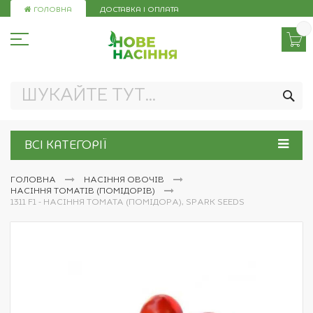
Skip
ГОЛОВНА
ДОСТАВКА І ОПЛАТА
to
Content
ПО
ВСІ КАТЕГОРІЇ
ГОЛОВНА
НАСІННЯ ОВОЧІВ
НАСІННЯ ТОМАТІВ (ПОМІДОРІВ)
1311 F1 - НАСІННЯ ТОМАТА (ПОМІДОРА), SPARK SEEDS
Перейти
до
кінця
галереї
зображень