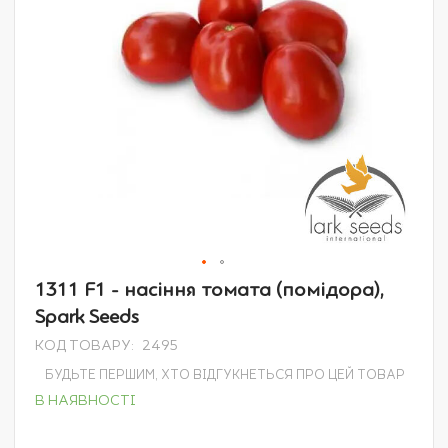
Перейти
1311 F1 - насіння томата (помідора),
до
Spark Seeds
початку
галереї
КОД ТОВАРУ
2495
зображень
БУДЬТЕ ПЕРШИМ, ХТО ВІДГУКНЕТЬСЯ ПРО ЦЕЙ ТОВАР
В НАЯВНОСТІ