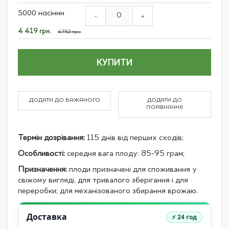
Grouped
5000 насінин
product
-
+
items
Спеціальна
4 419 грн.
4 752 грн.
ціна
КУПИТИ
ДОДАТИ ДО БАЖАНОГО
ДОДАТИ ДО
ПОРІВНЯННЯ
Термін дозрівання:
115 днів від перших сходів;
Особливості:
середня вага плоду: 85-95 грам;
Призначення:
плоди призначені для споживання у
свіжому вигляді, для тривалого зберігання і для
переробки; для механізованого збирання врожаю.
Доставка
⚡ 24 год