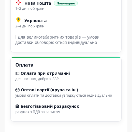
Нова Пошта
Популярно
1–2 дні по Україні
Укрпошта
2–4 дні по Україні
ℹ
Для великогабаритних товарів — умови
доставки обговорюються індивідуально
Оплата
💵
Оплата при отриманні
для насіння, добрив, ЗЗР
📦
Оптові партії (крупа та ін.)
умови оплати та доставки узгоджуються індивідуально
🏦
Безготівковий розрахунок
рахунок з ПДВ за запитом