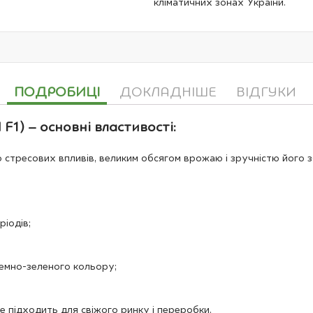
кліматичних зонах України.
ПОДРОБИЦІ
ДОКЛАДНІШЕ
ВІДГУКИ
F1) – основні властивості:
о стресових впливів, великим обсягом врожаю і зручністю його 
ріодів;
темно-зеленого кольору;
 підходить для свіжого ринку і переробки.