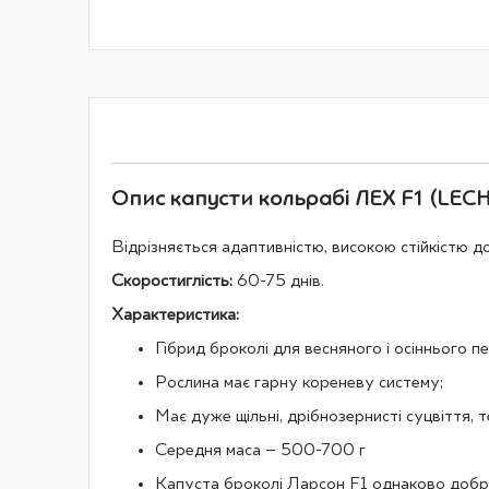
галереї
зображень
Опис капусти кольрабі ЛЕХ F1 (LECH 
Відрізняється адаптивністю, високою стійкістю д
Скоростиглість:
60-75 днів.
Характеристика:
Гібрид броколі для весняного і осіннього пе
Рослина має гарну кореневу систему;
Має дуже щільні, дрібнозернисті суцвіття, 
Середня маса – 500-700 г
Капуста броколі Ларсон F1 однаково добре