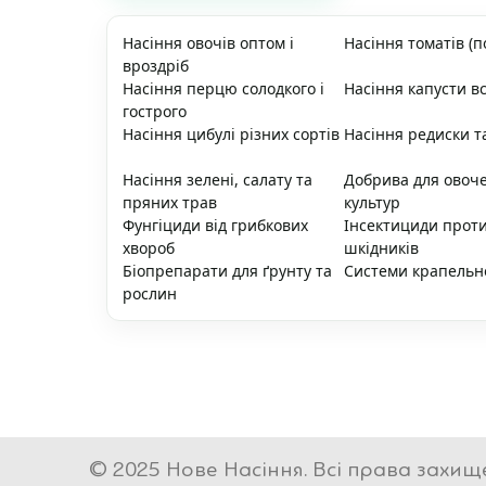
Насіння овочів оптом і
Насіння томатів (п
вроздріб
Насіння перцю солодкого і
Насіння капусти вс
гострого
Насіння цибулі різних сортів
Насіння редиски т
Насіння зелені, салату та
Добрива для овоч
пряних трав
культур
Фунгіциди від грибкових
Інсектициди прот
хвороб
шкідників
Біопрепарати для ґрунту та
Системи крапельн
рослин
© 2025 Нове Насіння. Всі права захищ