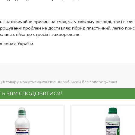
ь і надзвичайно приємні на смак, як у свіжому вигляді, так і піс
вирощуванні проблем не доставляє: гібрид пластичний, легко пр
лина стійка до стресів і захворювань.
х зонах України.
ація товару можуть змінюватись виробником без попередження.
УТЬ ВАМ СПОДОБАТИСЯ!