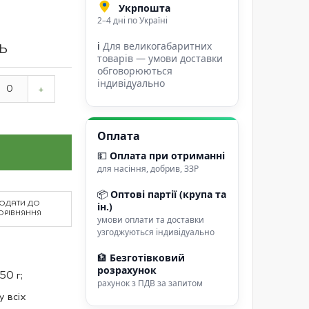
Укрпошта
2–4 дні по Україні
ℹ
Для великогабаритних
ТЬ
товарів — умови доставки
обговорюються
індивідуально
+
Оплата
💵
Оплата при отриманні
для насіння, добрив, ЗЗР
📦
Оптові партії (крупа та
ОДАТИ ДО
ін.)
ОРІВНЯННЯ
умови оплати та доставки
узгоджуються індивідуально
🏦
Безготівковий
розрахунок
50 г;
рахунок з ПДВ за запитом
 всіх