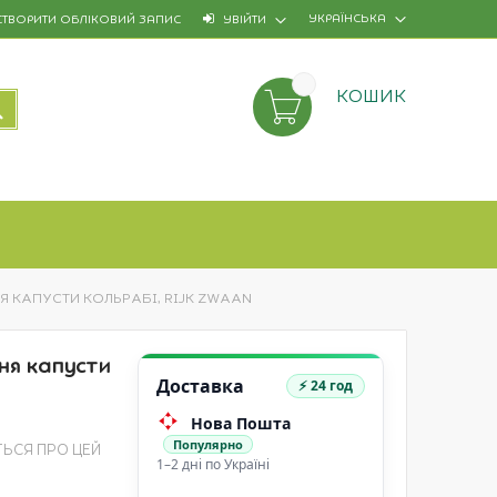
УКРАЇНСЬКА
СТВОРИТИ ОБЛІКОВИЙ ЗАПИС
УВІЙТИ
КОШИК
ПОШУК
ІННЯ КАПУСТИ КОЛЬРАБІ, RIJK ZWAAN
ння капусти
Доставка
⚡ 24 год
Нова Пошта
Популярно
ТЬСЯ ПРО ЦЕЙ
1–2 дні по Україні