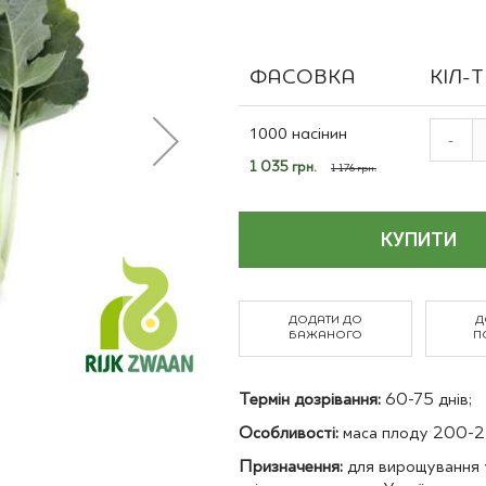
Польові культури
ФАСОВКА
КІЛ-
Grouped
product
1000 насінин
-
items
Спеціальна
1 035 грн.
1 176 грн.
ціна
КУПИТИ
ДОДАТИ ДО
Д
БАЖАНОГО
П
Термін дозрівання:
60-75 днів;
Особливості:
маса плоду 200-2
Призначення:
для вирощування у