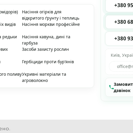
+380 95
омідорів)
Насіння огірків для
відкритого ґрунту і теплиць
+380 68
іх видів
Насіння моркви професійне
а редьки
Насіння кавуна, дині та
+380 93
гарбуза
евих
Засоби захисту рослин
Київ, Укра
и
Гербіциди проти бур’янів
office@
ого поливу
Укривні матеріали та
агроволокно
Замови
дзвінок
ено.