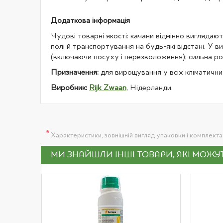
Додаткова інформація
Чудові товарні якості: качани відмінно виглядают
полі й транспортування на будь-які відстані. У 
(включаючи посуху і перезволоження); сильна рос
Призначення:
для вирощування у всіх кліматични
Виробник:
Rijk Zwaan
, Нідерланди.
*
Характеристики, зовнішній вигляд упаковки і комплект
МИ ЗНАЙШЛИ ІНШІ ТОВАРИ, ЯКІ МОЖ