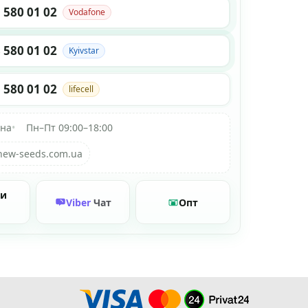
 580 01 02
Vodafone
 580 01 02
Kyivstar
 580 01 02
lifecell
їна
•
Пн–Пт 09:00–18:00
new-seeds.com.ua
ти
Viber
Чат
Опт