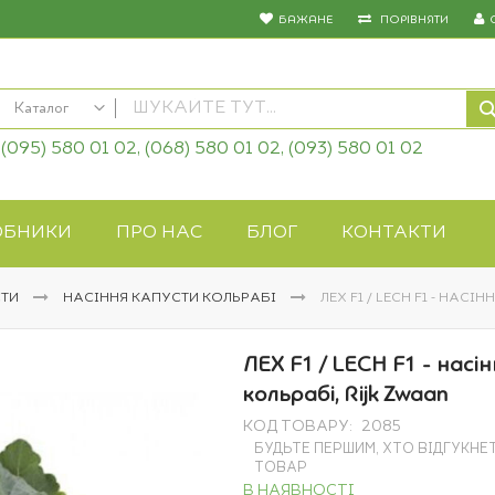
БАЖАНЕ
ПОРІВНЯТИ
Каталог
(095) 580 01 02, (068) 580 01 02, (093) 580 01 02
КАТАЛОГ
Насіння овочів
Насіння квітів
ОБНИКИ
ПРО НАС
БЛОГ
КОНТАКТИ
Добрива
Засоби захисту
СТИ
НАСІННЯ КАПУСТИ КОЛЬРАБІ
ЛЕХ F1 / LECH F1 - НАС
Біопрепарати
Газонна трава
ЛЕХ F1 / LECH F1 - насі
Системи поливу
кольрабі, Rijk Zwaan
Укривні матеріали
КОД ТОВАРУ
2085
Товари для дому
БУДЬТЕ ПЕРШИМ, ХТО ВІДГУКНЕ
Крупи оптом
ТОВАР
В НАЯВНОСТІ