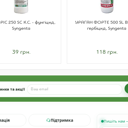
ІС 250 SC К.С. - фунгіцид,
УРАГАН ФОРТЕ 500 SL В.Р
Syngenta
гербіцид, Syngenta
39 грн.
118 грн.
нки та акції
мація
Підтримка
Пишіть нам —