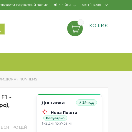
УКРАЇНСЬКА
СТВОРИТИ ОБЛІКОВИЙ ЗАПИС
УВІЙТИ
КОШИК
ПОШУК
ПОМІДОРА), NUNHEMS
F1 -
Доставка
⚡ 24 год
ра),
Нова Пошта
Популярно
1–2 дні по Україні
ТЬСЯ ПРО ЦЕЙ