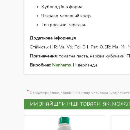
Кубоподібна форма.
Яскраво-червоний колір.
Тип рослини: середня.
Додаткова інформація
Стійкість: HR: Va, Vd; Fol: 0,1; Pst: 0. IR: Ma, Mi, M
Призначення:
томатна паста, нарізка кубиками. 
Виробник:
Nunhems
, Нідерланди.
*
Характеристики, зовнішній вигляд упаковки і комплект
МИ ЗНАЙШЛИ ІНШІ ТОВАРИ, ЯКІ МОЖ