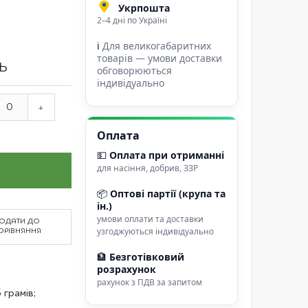
Укрпошта
2–4 дні по Україні
ℹ
Для великогабаритних
товарів — умови доставки
ТЬ
обговорюються
індивідуально
+
Оплата
💵
Оплата при отриманні
для насіння, добрив, ЗЗР
📦
Оптові партії (крупа та
ін.)
умови оплати та доставки
ОДАТИ ДО
узгоджуються індивідуально
ОРІВНЯННЯ
🏦
Безготівковий
розрахунок
рахунок з ПДВ за запитом
 грамів;