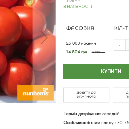
ТОВАР
Польові культури
В НАЯВНОСТІ
ФАСОВКА
КІЛ-
Grouped
product
25 000 насінин
-
items
Спеціальна
14 804 грн.
16 783 грн.
ціна
КУПИТИ
ДОДАТИ ДО
Д
БАЖАНОГО
П
Термін дозрівання:
середній;
Особливості:
маса плоду : 70-75