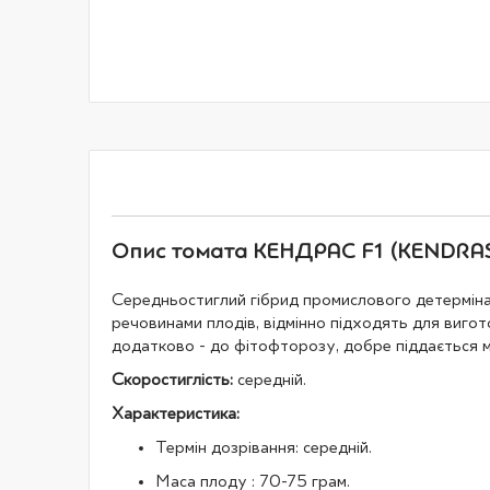
галереї
зображень
Опис томата КЕНДРАС F1 (KENDRAS F
Середньостиглий гібрид промислового детерміна
речовинами плодів, відмінно підходять для вигото
додатково - до фітофторозу, добре піддається
Скоростиглість:
середній.
Характеристика:
Термін дозрівання: середній.
Маса плоду : 70-75 грам.