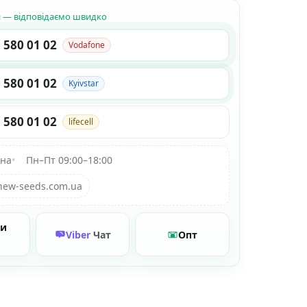
н — відповідаємо швидко
 580 01 02
Vodafone
 580 01 02
Kyivstar
 580 01 02
lifecell
їна
•
Пн–Пт 09:00–18:00
new-seeds.com.ua
ти
Viber
Чат
Опт