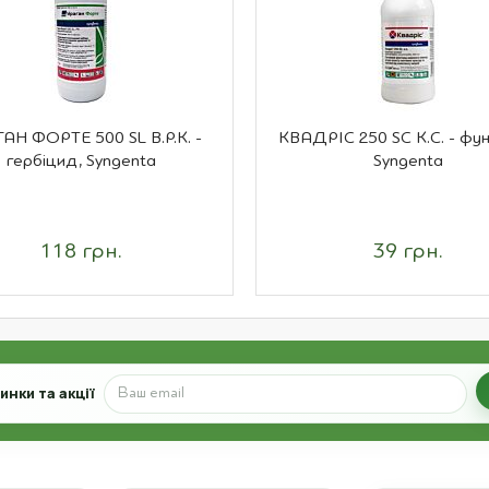
АН ФОРТЕ 500 SL В.Р.К. -
КВАДРІС 250 SC К.С. - фун
гербіцид, Syngenta
Syngenta
118 грн.
39 грн.
нки та акції