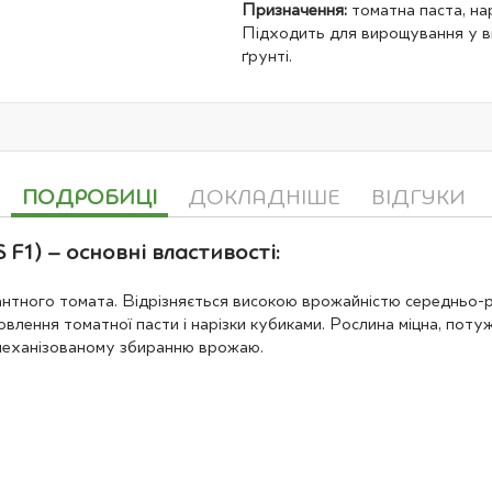
Призначення:
томатна паста, нар
Підходить для вирощування у в
ґрунті.
ПОДРОБИЦІ
ДОКЛАДНІШЕ
ВІДГУКИ
1) – основні властивості:
нтного томата. Відрізняється високою врожайністю середньо-р
влення томатної пасти і нарізки кубиками. Рослина міцна, потуж
 механізованому збиранню врожаю.