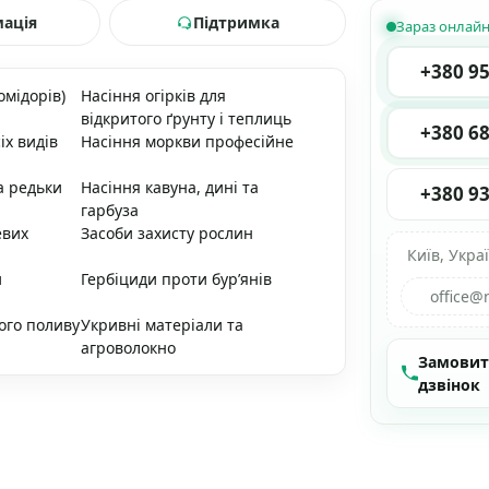
мація
Підтримка
Зараз онлай
+380 95
омідорів)
Насіння огірків для
відкритого ґрунту і теплиць
+380 68
іх видів
Насіння моркви професійне
а редьки
Насіння кавуна, дині та
+380 93
гарбуза
евих
Засоби захисту рослин
Київ, Укра
и
Гербіциди проти бур’янів
office@
ого поливу
Укривні матеріали та
агроволокно
Замови
дзвінок