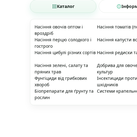
Каталог
Інфор
Насіння овочів оптом і
Насіння томатів (п
вроздріб
Насіння перцю солодкого і
Насіння капусти вс
гострого
Насіння цибулі різних сортів
Насіння редиски т
Насіння зелені, салату та
Добрива для овоч
пряних трав
культур
Фунгіциди від грибкових
Інсектициди прот
хвороб
шкідників
Біопрепарати для ґрунту та
Системи крапельн
рослин