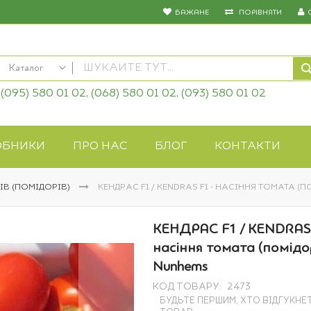
БАЖАНЕ
ПОРІВНЯТИ
Каталог
(095) 580 01 02, (068) 580 01 02, (093) 580 01 02
КАТАЛОГ
Насіння овочів
Насіння квітів
ОБНИКИ
ПРО НАС
БЛОГ
КОНТАКТИ
Добрива
Засоби захисту
ІВ (ПОМІДОРІВ)
КЕНДРАС F1 / KENDRAS F1 - НАСІННЯ ТОМАТА (
Біопрепарати
Газонна трава
КЕНДРАС F1 / KENDRAS 
Системи поливу
насіння томата (помідо
Укривні матеріали
Nunhems
Товари для дому
КОД ТОВАРУ
2473
Крупи оптом
БУДЬТЕ ПЕРШИМ, ХТО ВІДГУКНЕ