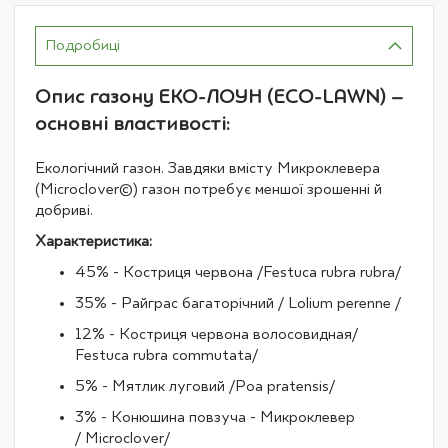
Подробиці
Опис газону ЕКО-ЛОУН (ECO-LAWN) –
основні властивості:
Екологічний газон. Завдяки вмісту Микроклевера
(Microclover©) газон потребує меншої зрошенні й
добриві.
Характеристика:
45% - Костриця червона /Festuca rubra rubra/
35% - Райграс багаторічний / Lolium perenne /
12% - Костриця червона волосовидная/
Festuca rubra commutata/
5% - Мятлик луговий /Poa pratensis/
3% - Конюшина повзуча - Микроклевер
/ Microclover/