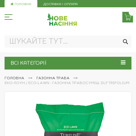
Skip
ГОЛОВНА
ДОСТАВКА І ОПЛАТА
to
Content
ПО
ВСІ КАТЕГОРІЇ
ГОЛОВНА
ГАЗОННА ТРАВА
ЕКО-ЛОУН / ECO-LAWN - ГАЗОННА ТРАВОСУМІШ, DLF TRIFOLIUM
Перейти
до
кінця
галереї
зображень