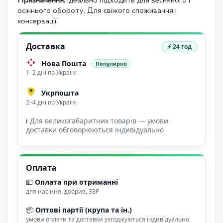
Призначення:
ідеально підходить для весняного і
осіннього обороту. Для свіжого споживання і
консервації.
Доставка
⚡ 24 год
Нова Пошта
Популярно
1–2 дні по Україні
Укрпошта
2–4 дні по Україні
ℹ
Для великогабаритних товарів — умови
доставки обговорюються індивідуально
Оплата
💵
Оплата при отриманні
для насіння, добрив, ЗЗР
📦
Оптові партії (крупа та ін.)
умови оплати та доставки узгоджуються індивідуально