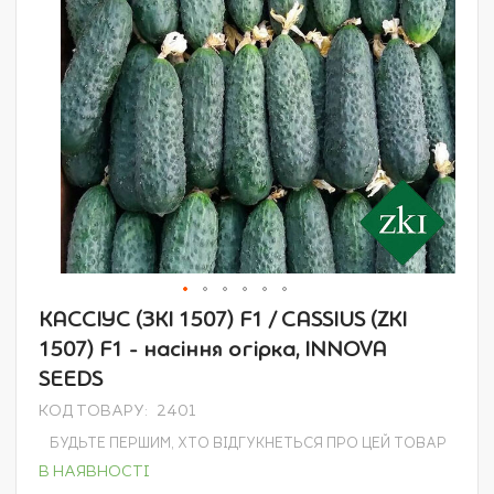
Перейти
КАССІУС (ЗКІ 1507) F1 / CASSIUS (ZKI
до
1507) F1 - насіння огірка, INNOVA
початку
галереї
SEEDS
зображень
КОД ТОВАРУ
2401
БУДЬТЕ ПЕРШИМ, ХТО ВІДГУКНЕТЬСЯ ПРО ЦЕЙ ТОВАР
В НАЯВНОСТІ