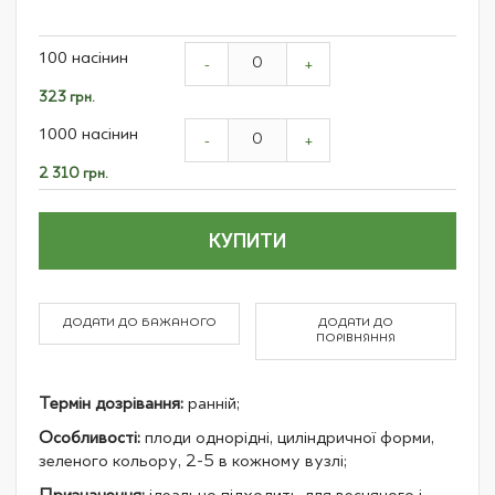
Grouped
100 насінин
product
-
+
items
323 грн.
1000 насінин
-
+
2 310 грн.
КУПИТИ
ДОДАТИ ДО БАЖАНОГО
ДОДАТИ ДО
ПОРІВНЯННЯ
Термін дозрівання:
ранній;
Особливості:
плоди однорідні, циліндричної форми,
зеленого кольору, 2-5 в кожному вузлі;