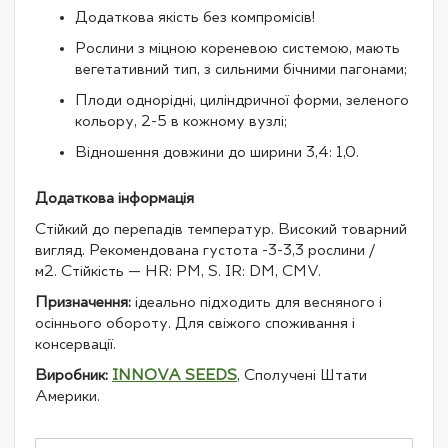
Додаткова якість без компромісів!
Рослини з міцною кореневою системою, мають
вегетативний тип, з сильними бічними пагонами;
Плоди однорідні, циліндричної форми, зеленого
кольору, 2-5 в кожному вузлі;
Відношення довжини до ширини 3,4: 1,0.
Додаткова інформація
Стійкий до перепадів температур. Високий товарний
вигляд. Рекомендована густота -3-3,3 рослини /
м2. Стійкість — HR: PM, S. IR: DМ, CMV.
Призначення:
ідеально підходить для весняного і
осіннього обороту. Для свіжого споживання і
консервації.
Виробник:
INNOVA SEEDS
, Сполучені Штати
Америки.