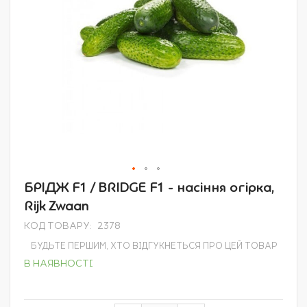
Перейти
БРІДЖ F1 / BRIDGE F1 - насіння огірка,
до
Rijk Zwaan
початку
галереї
КОД ТОВАРУ
2378
зображень
БУДЬТЕ ПЕРШИМ, ХТО ВІДГУКНЕТЬСЯ ПРО ЦЕЙ ТОВАР
В НАЯВНОСТІ
Grouped