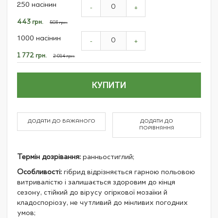
250 насінин
product
-
+
items
Спеціальна
443 грн.
503 грн.
ціна
1000 насінин
-
+
Спеціальна
1 772 грн.
2 014 грн.
ціна
КУПИТИ
ДОДАТИ ДО БАЖАНОГО
ДОДАТИ ДО
ПОРІВНЯННЯ
Термін дозрівання:
ранньостиглий;
Особливості:
гібрид відрізняється гарною польовою
витривалістю і залишається здоровим до кінця
сезону, стійкий до вірусу огіркової мозаїки й
кладоспоріозу, не чутливий до мінливих погодних
умов;