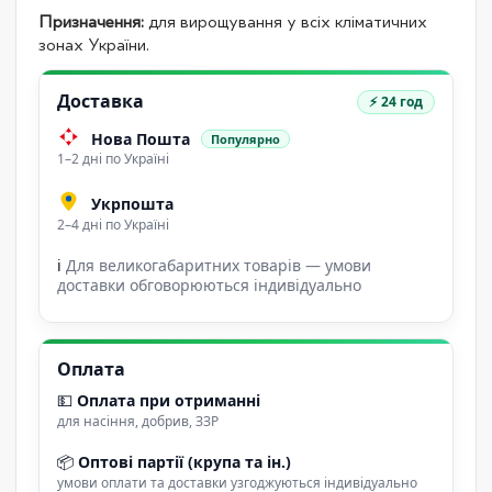
Призначення:
для вирощування у всіх кліматичних
зонах України.
Доставка
⚡ 24 год
Нова Пошта
Популярно
1–2 дні по Україні
Укрпошта
2–4 дні по Україні
ℹ
Для великогабаритних товарів — умови
доставки обговорюються індивідуально
Оплата
💵
Оплата при отриманні
для насіння, добрив, ЗЗР
📦
Оптові партії (крупа та ін.)
умови оплати та доставки узгоджуються індивідуально