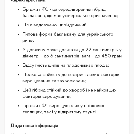
Характеристика:
Бріджит Ф1 - це середньоранній гібрид
баклажана, що має універсальне призначення;
Плід видовжено-циліндричний;
Типова форма баклажану для українського
ринку;
У довжину може досягати до 22 сантиметрів у
діаметрі - до 6 сантиметрів, вага - до 450 грам;
Відсутність шипів на плодоніжках плодів;
Польова стійкість до несприятливих факторів
вирощування та захворювань;
Цей гібрид стійкий до хвороб і не найкращих
факторів вирощування;
Бріджит Ф1 вирощують як у плівкових
теплицях, так і у відкритому ґрунті.
Додаткова інформація