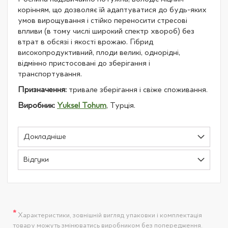
корінням, що дозволяє їй адаптуватися до будь-яких
умов вирощування і стійко переносити стресові
впливи (в тому числі широкий спектр хвороб) без
втрат в обсязі і якості врожаю. Гібрид
високопродуктивний, плоди великі, однорідні,
відмінно пристосовані до зберігання і
транспортування.
Призначення:
тривале зберігання і свіже споживання.
Виробник:
Yuksel Tohum
, Турція.
Докладніше
Відгуки
*
Характеристики, зовнішній вигляд упаковки і комплектація
товару можуть змінюватись виробником без попередження.