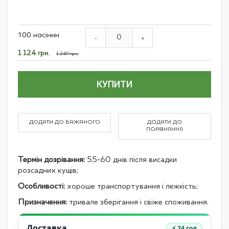
Grouped
100 насінин
product
-
+
items
Спеціальна
1 124 грн.
1 249 грн.
ціна
КУПИТИ
ДОДАТИ ДО БАЖАНОГО
ДОДАТИ ДО
ПОРІВНЯННЯ
Термін дозрівання:
55-60 днів після висадки
розсадних кущів;
Особливості:
хороше транспортування і лежкість;
Призначення:
тривале зберігання і свіже споживання.
Доставка
⚡ 24 год