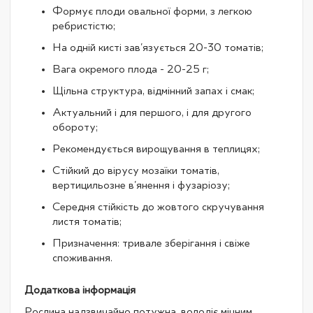
Формує плоди овальної форми, з легкою
ребристістю;
На одній кисті зав'язується 20-30 томатів;
Вага окремого плода - 20-25 г;
Щільна структура, відмінний запах і смак;
Актуальний і для першого, і для другого
обороту;
Рекомендується вирощування в теплицях;
Стійкий до вірусу мозаїки томатів,
вертицильозне в'янення і фузаріозу;
Середня стійкість до жовтого скручування
листя томатів;
Призначення: тривале зберігання і свіже
споживання.
Додаткова інформація
Рослина надзвичайно потужна, володіє міцним