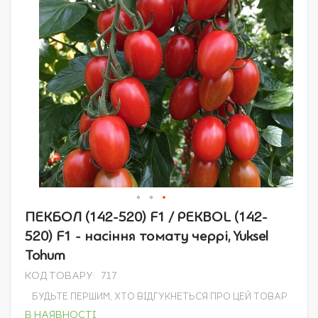
Перейти
ПЕКБОЛ (142-520) F1 / PEKBOL (142-
до
520) F1 - насіння томату черрі, Yuksel
початку
галереї
Tohum
зображень
КОД ТОВАРУ
717
БУДЬТЕ ПЕРШИМ, ХТО ВІДГУКНЕТЬСЯ ПРО ЦЕЙ ТОВАР
В НАЯВНОСТІ