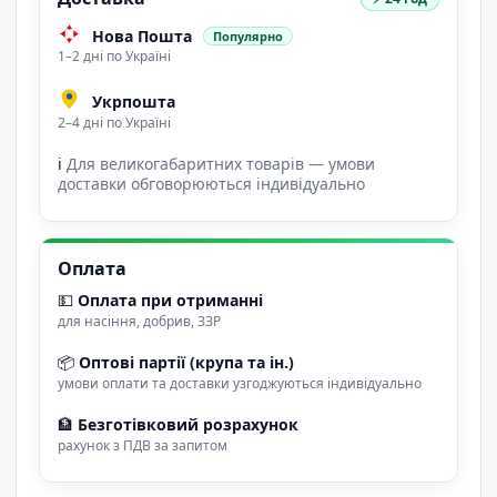
Нова Пошта
Популярно
1–2 дні по Україні
Укрпошта
2–4 дні по Україні
ℹ
Для великогабаритних товарів — умови
доставки обговорюються індивідуально
Оплата
💵
Оплата при отриманні
для насіння, добрив, ЗЗР
📦
Оптові партії (крупа та ін.)
умови оплати та доставки узгоджуються індивідуально
🏦
Безготівковий розрахунок
рахунок з ПДВ за запитом