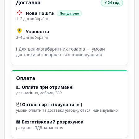
Доставка
⚡ 24 год
Нова Пошта
Популярно
1–2 дні по Україні
Укрпошта
2–4 дні по Україні
ℹ
Для великогабаритних товарів — умови
доставки обговорюються індивідуально
Оплата
💵
Оплата при отриманні
для насіння, добрив, ЗЗР
📦
Оптові партії (крупа та ін.)
умови оплати та доставки узгоджуються індивідуально
🏦
Безготівковий розрахунок
рахунок з ПДВ за запитом