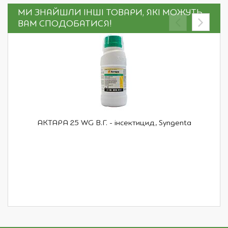
МИ ЗНАЙШЛИ ІНШІ ТОВАРИ, ЯКІ МОЖУТЬ
ВАМ СПОДОБАТИСЯ!
АКТАРА 25 WG В.Г. - інсектицид, Syngenta