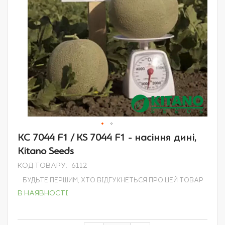
Перейти
КС 7044 F1 / KS 7044 F1 - насіння дині,
до
Kitano Seeds
початку
галереї
КОД ТОВАРУ
6112
зображень
БУДЬТЕ ПЕРШИМ, ХТО ВІДГУКНЕТЬСЯ ПРО ЦЕЙ ТОВАР
В НАЯВНОСТІ
Grouped