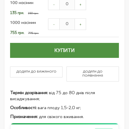
100 насінин
product
-
+
items
Спеціальна
135 грн.
150 грн.
ціна
1000 насінин
-
+
Спеціальна
755 грн.
795 грн.
ціна
КУПИТИ
ДОДАТИ ДО БАЖАНОГО
ДОДАТИ ДО
ПОРІВНЯННЯ
Термін дозрівання:
від 75 до 80 днів після
висаджування;
Особливості:
вага плоду 1,5-2,0 кг;
Призначення:
для свіжого вживання.