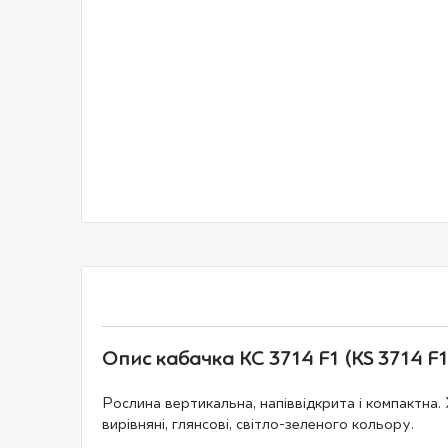
галереї
зображень
Опис кабачка КС 3714 F1 (KS 3714 F1
Рослина вертикальна, напіввідкрита і компактна.
вирівняні, глянсові, світло-зеленого кольору.