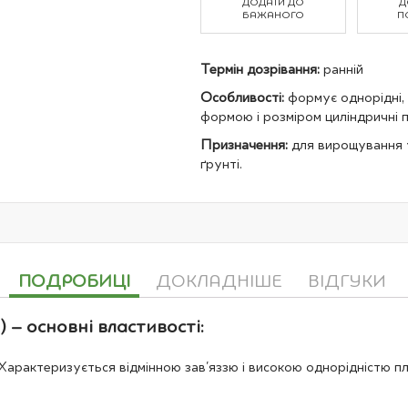
ДОДАТИ ДО
Д
БАЖАНОГО
П
Термін дозрівання:
ранній
Особливості:
формує однорідні, 
формою і розміром циліндричні 
Призначення:
для вирощування 
ґрунті.
ПОДРОБИЦІ
ДОКЛАДНІШЕ
ВІДГУКИ
) – основні властивості:
 Характеризується відмінною зав'яззю і високою однорідністю п