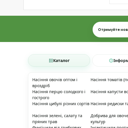
Email
Отримуйте нови
Каталог
Інфор
Насіння овочів оптом і
Насіння томатів (п
вроздріб
Насіння перцю солодкого і
Насіння капусти вс
гострого
Насіння цибулі різних сортів
Насіння редиски т
Насіння зелені, салату та
Добрива для овоч
пряних трав
культур
Фунгіциди від грибкових
Інсектициди прот