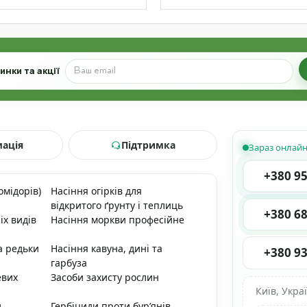
нки та акції
мація
Підтримка
Зараз онлай
+380 95
омідорів)
Насіння огірків для
відкритого ґрунту і теплиць
+380 68
іх видів
Насіння моркви професійне
а редьки
Насіння кавуна, дині та
+380 93
гарбуза
евих
Засоби захисту рослин
Київ, Укра
и
Гербіциди проти бур’янів