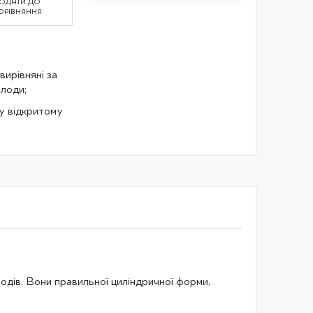
ОДАТИ ДО
ОРІВНЯННЯ
вирівняні за
плоди;
у відкритому
лодів. Вони правильної циліндричної форми,