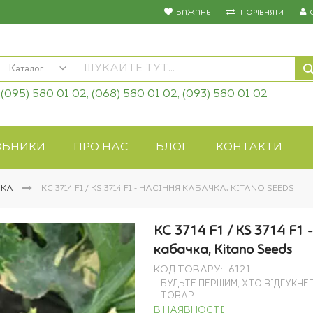
БАЖАНЕ
ПОРІВНЯТИ
Каталог
(095) 580 01 02, (068) 580 01 02, (093) 580 01 02
КАТАЛОГ
Насіння овочів
Насіння квітів
ОБНИКИ
ПРО НАС
БЛОГ
КОНТАКТИ
Добрива
Засоби захисту
ЧКА
КС 3714 F1 / KS 3714 F1 - НАСІННЯ КАБАЧКА, KITANO SEEDS
Біопрепарати
Газонна трава
КС 3714 F1 / KS 3714 F1 
Системи поливу
кабачка, Kitano Seeds
Укривні матеріали
КОД ТОВАРУ
6121
Товари для дому
БУДЬТЕ ПЕРШИМ, ХТО ВІДГУКНЕ
Крупи оптом
ТОВАР
В НАЯВНОСТІ