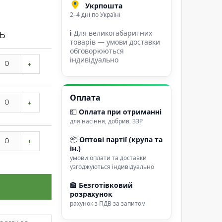
Укрпошта
2–4 дні по Україні
ℹ
Для великогабаритних
ТЬ
товарів — умови доставки
обговорюються
індивідуально
+
Оплата
+
💵
Оплата при отриманні
для насіння, добрив, ЗЗР
📦
Оптові партії (крупа та
+
ін.)
умови оплати та доставки
узгоджуються індивідуально
🏦
Безготівковий
розрахунок
рахунок з ПДВ за запитом