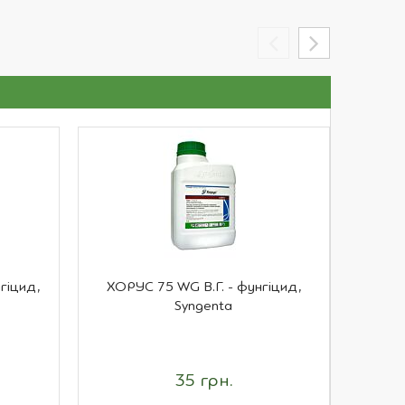
гіцид,
ХОРУС 75 WG В.Г. - фунгіцид,
АНТИСА
Syngenta
35 грн.