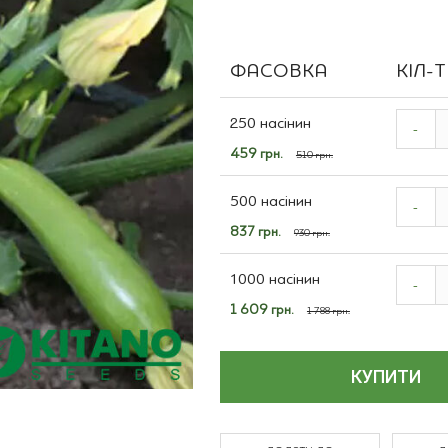
Польові культури
ФАСОВКА
КІЛ-
Grouped
product
250 насінин
-
items
Спеціальна
459 грн.
510 грн.
ціна
500 насінин
-
Спеціальна
837 грн.
930 грн.
ціна
1000 насінин
-
Спеціальна
1 609 грн.
1 788 грн.
ціна
КУПИТИ