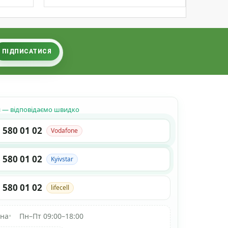
ПІДПИСАТИСЯ
н — відповідаємо швидко
 580 01 02
Vodafone
 580 01 02
Kyivstar
 580 01 02
lifecell
їна
•
Пн–Пт 09:00–18:00