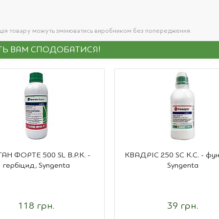
ація товару можуть змінюватись виробником без попередження.
УТЬ ВАМ СПОДОБАТИСЯ!
АН ФОРТЕ 500 SL В.Р.К. -
КВАДРІС 250 SC К.С. - фун
гербіцид, Syngenta
Syngenta
118 грн.
39 грн.