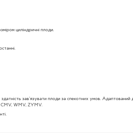
зміром циліндричні плоди.
останні.
 здатність зав'язувати плоди за спекотних умов. Адаптований 
Pх, CMV, WMV, ZYMV.
ті.