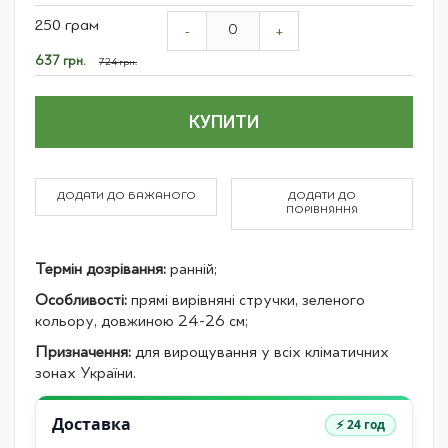
Grouped
250 грам
product
-
+
items
Спеціальна
637 грн.
724 грн.
ціна
КУПИТИ
ДОДАТИ ДО БАЖАНОГО
ДОДАТИ ДО
ПОРІВНЯННЯ
Термін дозрівання:
ранній;
Особливості:
прямі вирівняні стручки, зеленого
кольору, довжиною 24-26 см;
Призначення:
для вирощування у всіх кліматичних
зонах України.
Доставка
⚡ 24 год