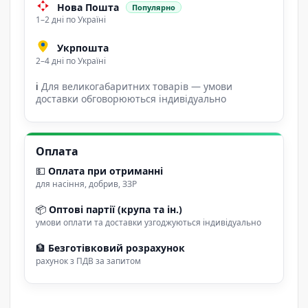
Нова Пошта
Популярно
1–2 дні по Україні
Укрпошта
2–4 дні по Україні
ℹ
Для великогабаритних товарів — умови
доставки обговорюються індивідуально
Оплата
💵
Оплата при отриманні
для насіння, добрив, ЗЗР
📦
Оптові партії (крупа та ін.)
умови оплати та доставки узгоджуються індивідуально
🏦
Безготівковий розрахунок
рахунок з ПДВ за запитом