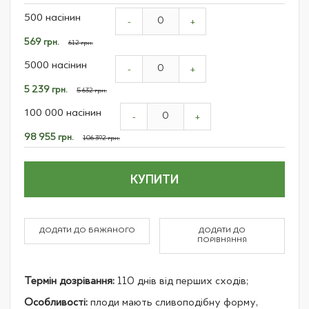
Grouped
500 насінин
product
-
+
items
Спеціальна
569 грн.
612 грн.
ціна
5000 насінин
-
+
Спеціальна
5 239 грн.
5 632 грн.
ціна
100 000 насінин
-
+
Спеціальна
98 955 грн.
106 392 грн.
ціна
КУПИТИ
ДОДАТИ ДО БАЖАНОГО
ДОДАТИ ДО
ПОРІВНЯННЯ
Термін дозрівання:
110 днів від перших сходів;
Особливості:
плоди мають сливоподібну форму,