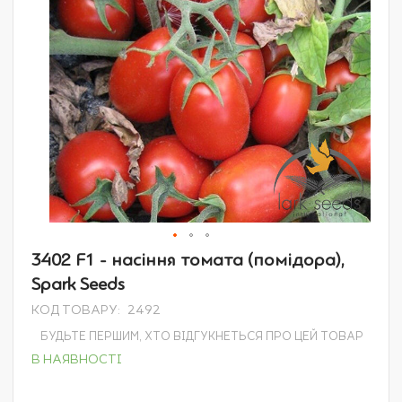
Перейти
3402 F1 - насіння томата (помідора),
до
Spark Seeds
початку
галереї
КОД ТОВАРУ
2492
зображень
БУДЬТЕ ПЕРШИМ, ХТО ВІДГУКНЕТЬСЯ ПРО ЦЕЙ ТОВАР
В НАЯВНОСТІ