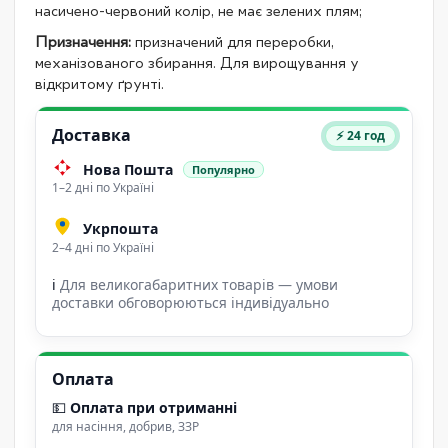
насичено-червоний колір, не має зелених плям;
Призначення:
призначений для переробки,
механізованого збирання. Для вирощування у
відкритому ґрунті.
Доставка
⚡ 24 год
Нова Пошта
Популярно
1–2 дні по Україні
Укрпошта
2–4 дні по Україні
ℹ
Для великогабаритних товарів — умови
доставки обговорюються індивідуально
Оплата
💵
Оплата при отриманні
для насіння, добрив, ЗЗР