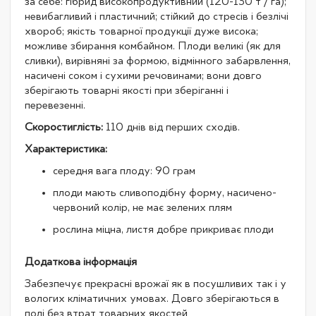
за себе: гібрид високопродуктивний (120-130 т / га);
невибагливий і пластичний; стійкий до стресів і безлічі
хвороб; якість товарної продукції дуже висока;
можливе збирання комбайном. Плоди великі (як для
сливки), вирівняні за формою, відмінного забарвлення,
насичені соком і сухими речовинами; вони довго
зберігають товарні якості при зберіганні і
перевезенні.
Скоростиглість:
110 днів від перших сходів.
Характеристика:
середня вага плоду: 90 грам
плоди мають сливоподібну форму, насичено-
червоний колір, не має зелених плям
рослина міцна, листя добре прикриває плоди
Додаткова інформація
Забезпечує прекрасні врожаї як в посушливих так і у
вологих кліматичних умовах. Довго зберігаються в
полі без втрат товарних якостей