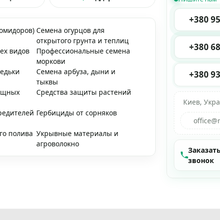
+380 95
помидоров)
Семена огурцов для
открытого грунта и теплиц
+380 68
ех видов
Профессиональные семена
моркови
редьки
Семена арбуза, дыни и
+380 93
тыквы
ощных
Средства защиты растений
Киев, Укр
редителей
Гербициды от сорняков
office@
го полива
Укрывные материалы и
агроволокно
Заказат
звонок