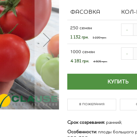
Полевые культуры
ФАСОВКА
КОЛ-
Grouped
product
250 семян
-
items
Специальная
1 132 грн.
1 220 грн.
цена
1000 семян
-
Специальная
4 181 грн.
4 505 грн.
цена
КУПИТЬ
В ПОЖЕЛАНИЯ
Срок созревания:
ранний;
Особенности:
плоды большого р