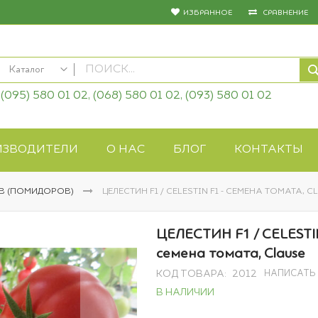
ИЗБРАННОЕ
СРАВНЕНИЕ
Каталог
(095) 580 01 02, (068) 580 01 02, (093) 580 01 02
КАТАЛОГ
Семена овощей
Семена цветов
ИЗВОДИТЕЛИ
О НАС
БЛОГ
КОНТАКТЫ
Удобрения
Средства защиты
В (ПОМИДОРОВ)
ЦЕЛЕСТИН F1 / CELESTIN F1 - СЕМЕНА ТОМАТА, C
Биопрепараты
Газонная трава
ЦЕЛЕСТИН F1 / CELESTIN
Системы полива
семена томата, Clause
Укрывные материалы
НАПИСАТЬ
КОД ТОВАРА
2012
Товары для дома
В НАЛИЧИИ
Крупы оптом