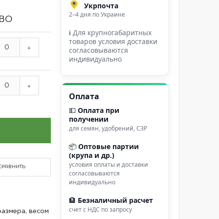
Укрпочта
2–4 дня по Украине
ВО
ℹ
Для крупногабаритных
товаров условия доставки
+
согласовываются
индивидуально
+
Оплата
💵
Оплата при
получении
для семян, удобрений, СЗР
📦
Оптовые партии
(крупа и др.)
условия оплаты и доставки
СРАВНИТЬ
согласовываются
индивидуально
🏦
Безналичный расчет
счет с НДС по запросу
азмера, весом