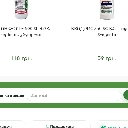
АН ФОРТЕ 500 SL В.Р.К. -
КВАДРИС 250 SC К.С. - фу
гербицид, Syngenta
Syngenta
118 грн.
39 грн.
инки и акции
мация
Поддержка
Пишите нам 