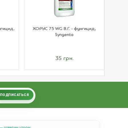
нгицид,
ХОРУС 75 WG В.Г. - фунгицид,
П
Syngenta
ко
35 грн.
ПОДПИСАТЬСЯ
— ответим утром