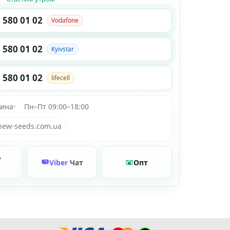
 580 01 02
Vodafone
 580 01 02
Kyivstar
 580 01 02
lifecell
аина
•
Пн–Пт 09:00–18:00
new-seeds.com.ua
ь
Viber
Чат
Опт