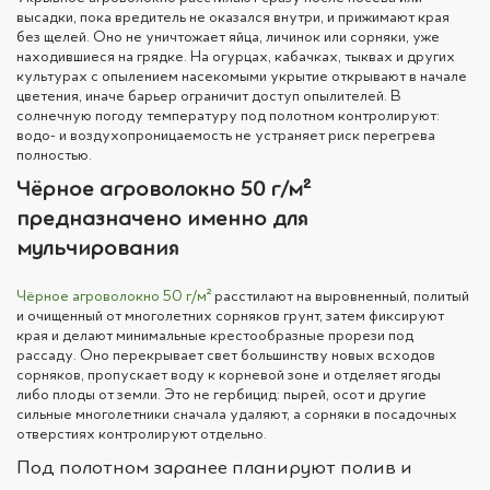
высадки, пока вредитель не оказался внутри, и прижимают края
без щелей. Оно не уничтожает яйца, личинок или сорняки, уже
находившиеся на грядке. На огурцах, кабачках, тыквах и других
культурах с опылением насекомыми укрытие открывают в начале
цветения, иначе барьер ограничит доступ опылителей. В
солнечную погоду температуру под полотном контролируют:
водо- и воздухопроницаемость не устраняет риск перегрева
полностью.
Чёрное агроволокно 50 г/м²
предназначено именно для
мульчирования
Чёрное агроволокно 50 г/м²
расстилают на выровненный, политый
и очищенный от многолетних сорняков грунт, затем фиксируют
края и делают минимальные крестообразные прорези под
рассаду. Оно перекрывает свет большинству новых всходов
сорняков, пропускает воду к корневой зоне и отделяет ягоды
либо плоды от земли. Это не гербицид: пырей, осот и другие
сильные многолетники сначала удаляют, а сорняки в посадочных
отверстиях контролируют отдельно.
Под полотном заранее планируют полив и