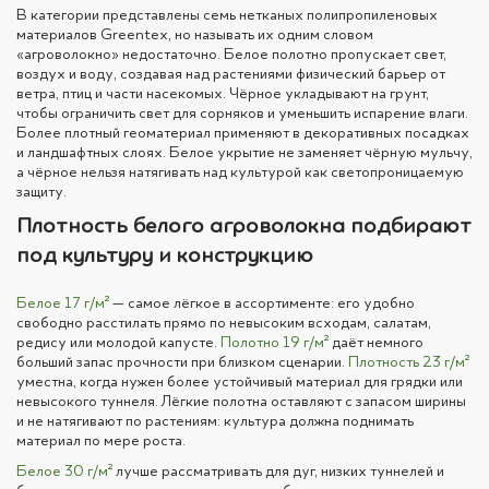
В категории представлены семь нетканых полипропиленовых
материалов Greentex, но называть их одним словом
«агроволокно» недостаточно. Белое полотно пропускает свет,
воздух и воду, создавая над растениями физический барьер от
ветра, птиц и части насекомых. Чёрное укладывают на грунт,
чтобы ограничить свет для сорняков и уменьшить испарение влаги.
Более плотный геоматериал применяют в декоративных посадках
и ландшафтных слоях. Белое укрытие не заменяет чёрную мульчу,
а чёрное нельзя натягивать над культурой как светопроницаемую
защиту.
Плотность белого агроволокна подбирают
под культуру и конструкцию
Белое 17 г/м²
— самое лёгкое в ассортименте: его удобно
свободно расстилать прямо по невысоким всходам, салатам,
редису или молодой капусте.
Полотно 19 г/м²
даёт немного
больший запас прочности при близком сценарии.
Плотность 23 г/м²
уместна, когда нужен более устойчивый материал для грядки или
невысокого туннеля. Лёгкие полотна оставляют с запасом ширины
и не натягивают по растениям: культура должна поднимать
материал по мере роста.
Белое 30 г/м²
лучше рассматривать для дуг, низких туннелей и