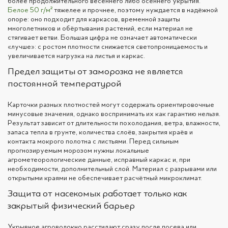
более продолжительного весеннего либо осеннего укрытия.
Белое 50 г/м²
тяжелее и прочнее, поэтому нуждается в надёжной
опоре: оно подходит для каркасов, временной защиты
многолетников и обёртывания растений, если материал не
стягивает ветви. Большая цифра не означает автоматически
«лучше»: с ростом плотности снижается светопроницаемость и
увеличивается нагрузка на листья и каркас.
Предел защиты от заморозка не является
постоянной температурой
Карточки разных плотностей могут содержать ориентировочные
минусовые значения, однако воспринимать их как гарантию нельзя.
Результат зависит от длительности похолодания, ветра, влажности,
запаса тепла в грунте, количества слоёв, закрытия краёв и
контакта мокрого полотна с листьями. Перед сильным
прогнозируемым морозом нужны локальные
агрометеорологические данные, исправный каркас и, при
необходимости, дополнительный слой. Материал с разрывами или
открытыми краями не обеспечивает расчётный микроклимат.
Защита от насекомых работает только как
закрытый физический барьер
Укрывное агроволокно расстилают сразу после посева или