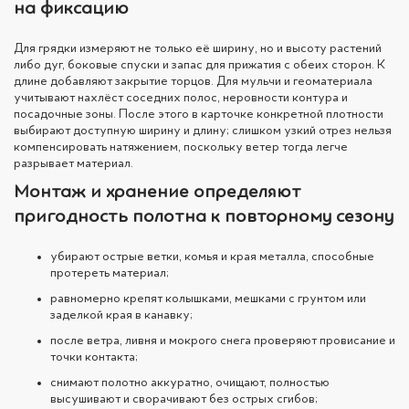
на фиксацию
Для грядки измеряют не только её ширину, но и высоту растений
либо дуг, боковые спуски и запас для прижатия с обеих сторон. К
длине добавляют закрытие торцов. Для мульчи и геоматериала
учитывают нахлёст соседних полос, неровности контура и
посадочные зоны. После этого в карточке конкретной плотности
выбирают доступную ширину и длину; слишком узкий отрез нельзя
компенсировать натяжением, поскольку ветер тогда легче
разрывает материал.
Монтаж и хранение определяют
пригодность полотна к повторному сезону
убирают острые ветки, комья и края металла, способные
протереть материал;
равномерно крепят колышками, мешками с грунтом или
заделкой края в канавку;
после ветра, ливня и мокрого снега проверяют провисание и
точки контакта;
снимают полотно аккуратно, очищают, полностью
высушивают и сворачивают без острых сгибов;