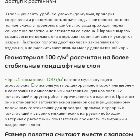
доступ к растениям
Капельную ленту удобнее уложить до мульчи, проверив
соединения и равномерность подачи воды. При поверхностном
поливе сначала проверяют, как быстро вода проходит через
конкретное полотно и не стекает ли со склона. Широкие вырезы
«с запасом» не делают: они открывают сорнякам свет и ускоряют
разрыв. На стыках полотна дают нахлёст и закрепляют его
отдельно, а не рассчитывают лишь на массу декоративной коры.
Геоматериал 100 г/м² рассчитан на более
стабильные ландшафтные слои
Чёрный геоматериал 100 г/м²
плотнее мульчирующего
агроволокна. Его используют под декоративной корой или щебнем,
в композициях с многолетними растениями, для компостных
конструкций и других работ, перечисленных в карточке. При этом
он не становится автоматической заменой сертифицированному
дорожному геотекстилю: для проездов, дренажа, подпорных
конструкций и высоких механических нагрузок необходим
материал с расчётными показателями прочности, фильтрации и
разделения слоёв.
Размер полотна считают вместе с запасом