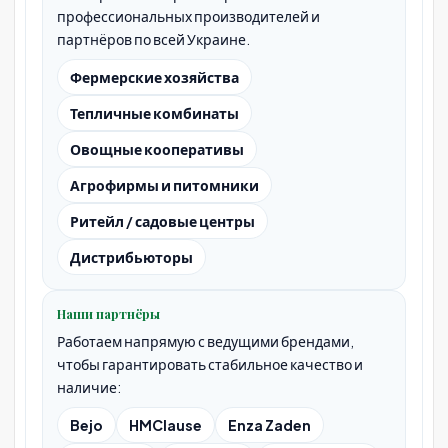
профессиональных производителей и
партнёров по всей Украине.
Фермерские хозяйства
Тепличные комбинаты
Овощные кооперативы
Агрофирмы и питомники
Ритейл / садовые центры
Дистрибьюторы
Наши партнёры
Работаем напрямую с ведущими брендами,
чтобы гарантировать стабильное качество и
наличие:
Bejo
HMClause
Enza Zaden