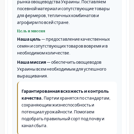
рынка овощеводства Украины. Поставляем
посевной материал и сопутствующие товары
для фермеров, тепличных комбинатов и
агрофирм по всей стране.
Цель и миссия
Наша цель
— предоставление качественных
семян и сопутствующих товаров вовремя и в
необходимом количестве.
Наша миссия
— обеспечить овощеводов
Украины всем необходимым для успешного
выращивания.
Гарантированная всхожесть и контроль
качества.
Партии хранятся по стандартам,
сохраняющим жизнеспособность и
потенциал урожайности. Помогаем
подобрать правильный сорт под почву и
канал сбыта.