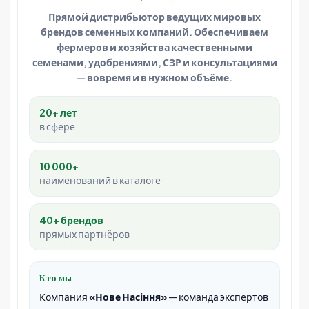
Прямой дистрибьютор ведущих мировых
брендов семенных компаний. Обеспечиваем
фермеров и хозяйства качественными
семенами, удобрениями, СЗР и консультациями
— вовремя и в нужном объёме.
20+ лет
в сфере
10 000+
наименований в каталоге
40+ брендов
прямых партнёров
Кто мы
Компания
«Нове Насіння»
— команда экспертов