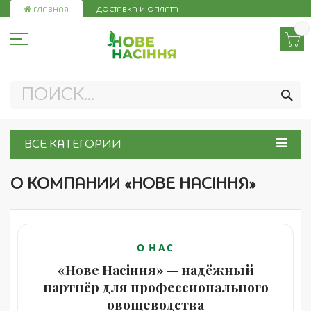
Skip
ГЛАВНАЯ
ДОСТАВКА И ОПЛАТА
to
Content
ПО
ВСЕ КАТЕГОРИИ
О КОМПАНИИ «НОВЕ НАСІННЯ»
О НАС
«Нове Насіння» — надёжный
партнёр для профессионального
овощеводства