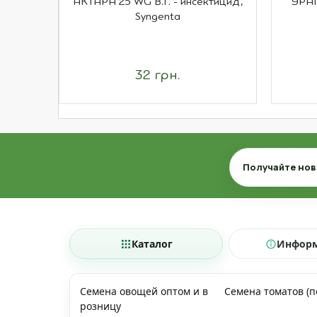
АКТАРА 25 WG В.Г. - инсектицид,
УРАГ
Syngenta
32 грн.
Email
Получайте нов
Каталог
Инфор
Семена овощей оптом и в
Семена томатов (
розницу