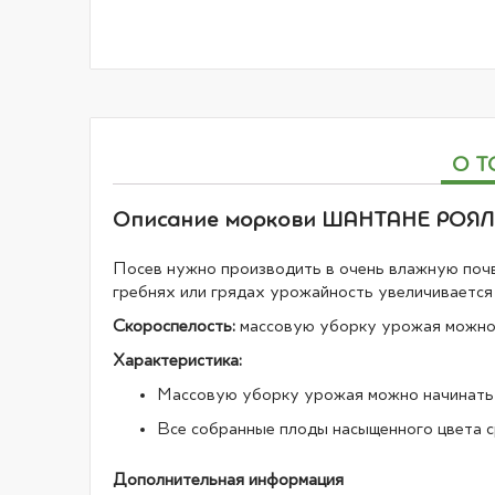
галереи
изображений
О Т
Описание моркови ШАНТАНЕ РОЯЛ (
Посев нужно производить в очень влажную почв
гребнях или грядах урожайность увеличивается 
Скороспелость:
массовую уборку урожая можно н
Характеристика:
Массовую уборку урожая можно начинать ч
Все собранные плоды насыщенного цвета сре
Дополнительная информация