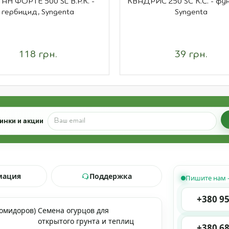
АН ФОРТЕ 500 SL В.Р.К. -
КВАДРИС 250 SC К.С. - фу
гербицид, Syngenta
Syngenta
118 грн.
39 грн.
инки и акции
мация
Поддержка
Пишите нам 
+380 95
помидоров)
Семена огурцов для
открытого грунта и теплиц
+380 68