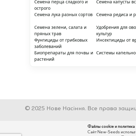
Семена перца сладкого и
Семена капусты вс
острого
Семена лука разных сортов
Семена редиса и 
Семена зелени, салата и
Удобрения для ов
пряных трав
культур
Фунгициды от грибковых
Инсектициды от в
заболеваний
Биопрепараты для почвы и
Системы капельно
растений
© 2025 Нове Насіння. Все права защи
Файлы cookie и политика
Сайт New-Seeds использу