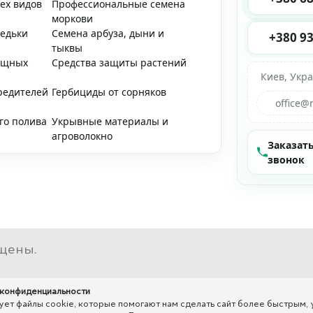
ех видов
Профессиональные семена
моркови
редьки
Семена арбуза, дыни и
+380 93
тыквы
ощных
Средства защиты растений
Киев, Укр
редителей
Гербициды от сорняков
office@
го полива
Укрывные материалы и
агроволокно
Заказат
звонок
щены.
 конфиденциальности
ет файлы cookie, которые помогают нам сделать сайт более быстрым,