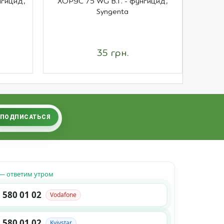
нгицид,
ХОРУС 75 WG В.Г. - фунгицид,
А
Syngenta
35 грн.
ПОДПИСАТЬСЯ
— ответим утром
 580 01 02
Vodafone
 580 01 02
Kyivstar