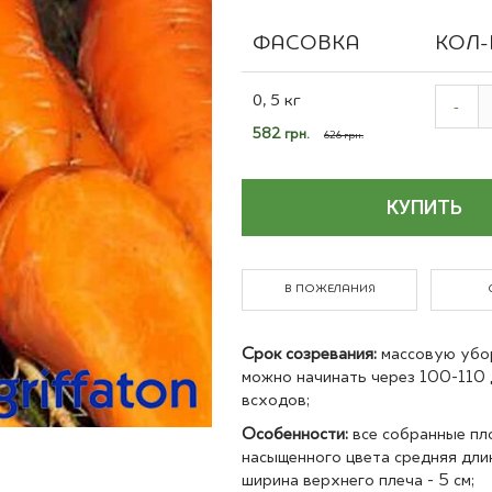
Полевые культуры
ФАСОВКА
КОЛ-
Grouped
product
0, 5 кг
-
items
Специальная
582 грн.
626 грн.
цена
КУПИТЬ
В ПОЖЕЛАНИЯ
Срок созревания:
массовую убо
можно начинать через 100-110 
всходов;
Особенности:
все собранные пл
насыщенного цвета средняя длина
ширина верхнего плеча - 5 см;