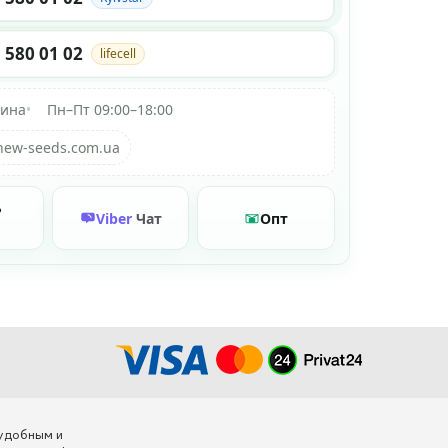
 580 01 02
lifecell
аина
•
Пн–Пт 09:00–18:00
new-seeds.com.ua
ь
Viber
Чат
Опт
 удобным и