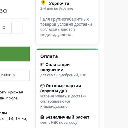
Укрпочта
2–4 дня по Украине
ВО
ℹ
Для крупногабаритных
товаров условия доставки
+
согласовываются
индивидуально
Оплата
💵
Оплата при
получении
для семян, удобрений, СЗР
СРАВНИТЬ
📦
Оптовые партии
(крупа и др.)
рку урожая
условия оплаты и доставки
дн. после
согласовываются
индивидуально
оды
🏦
Безналичный расчет
. - 14-16 см,
счет с НДС по запросу