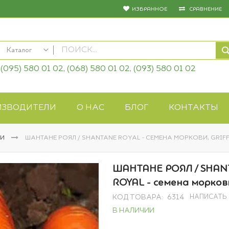
ИЗБРАННОЕ
СРАВНЕНИЕ
Каталог
(095) 580 01 02, (068) 580 01 02, (093) 580 01 02
КАТАЛОГ
Семена овощей
Семена цветов
ИЗВОДИТЕЛИ
О НАС
БЛОГ
КОНТАКТЫ
Удобрения
Средства защиты
ВИ
ШАНТАНЕ РОЯЛ / SHANTANE ROYAL - СЕМЕНА МОРКОВИ, GRIF
Биопрепараты
Газонная трава
ШАНТАНЕ РОЯЛ / SHA
Системы полива
ROYAL - семена моркови,
Укрывные материалы
НАПИСАТЬ
КОД ТОВАРА
6314
Товары для дома
В НАЛИЧИИ
Крупы оптом