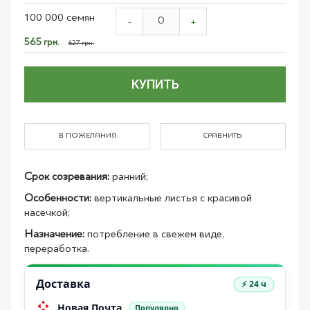
Grouped
100 000 семян
product
-
+
items
Специальная
565 грн.
627 грн.
цена
КУПИТЬ
В ПОЖЕЛАНИЯ
СРАВНИТЬ
Срок созревания:
ранний;
Особенности:
вертикальные листья с красивой
насечкой;
Назначение:
потребление в свежем виде,
переработка.
Доставка
⚡ 24 ч
Новая Почта
Популярно