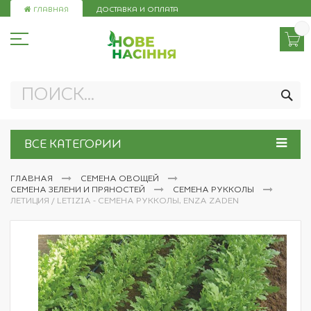
Skip
ГЛАВНАЯ
ДОСТАВКА И ОПЛАТА
to
Content
ПО
ВСЕ КАТЕГОРИИ
ГЛАВНАЯ
СЕМЕНА ОВОЩЕЙ
СЕМЕНА ЗЕЛЕНИ И ПРЯНОСТЕЙ
СЕМЕНА РУККОЛЫ
ЛЕТИЦИЯ / LETIZIA - СЕМЕНА РУККОЛЫ, ENZA ZADEN
Пропустить
и
перейти
к
галереям
изображений