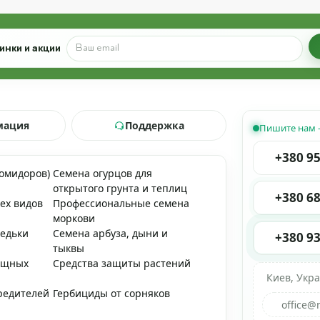
инки и акции
мация
Поддержка
Пишите нам 
+380 95
помидоров)
Семена огурцов для
открытого грунта и теплиц
+380 68
ех видов
Профессиональные семена
моркови
редьки
Семена арбуза, дыни и
+380 93
тыквы
ощных
Средства защиты растений
Киев, Укр
редителей
Гербициды от сорняков
office@