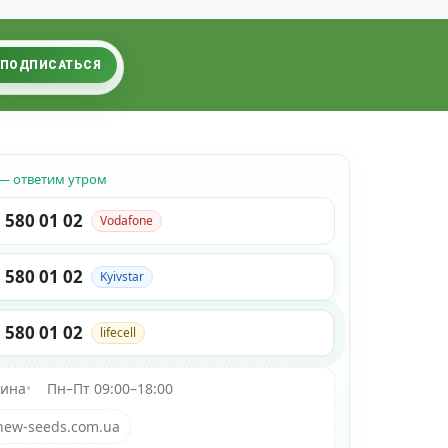
ПОДПИСАТЬСЯ
— ответим утром
 580 01 02
Vodafone
 580 01 02
Kyivstar
 580 01 02
lifecell
аина
•
Пн–Пт 09:00–18:00
new-seeds.com.ua