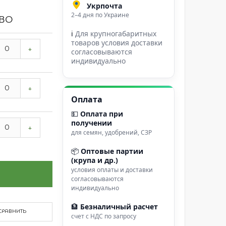
Укрпочта
2–4 дня по Украине
ВО
ℹ
Для крупногабаритных
товаров условия доставки
+
согласовываются
индивидуально
+
Оплата
💵
Оплата при
получении
+
для семян, удобрений, СЗР
📦
Оптовые партии
(крупа и др.)
условия оплаты и доставки
согласовываются
индивидуально
🏦
Безналичный расчет
СРАВНИТЬ
счет с НДС по запросу