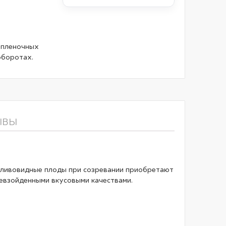
;
 пленочных
оборотах.
ЫВЫ
 Сливовидные плоды при созревании приобретают
ревзойденными вкусовыми качествами.