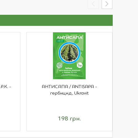
.К. -
АНТИСАПА / ANTISAPA -
ХОРУ
гербицид, Ukravit
198 грн.