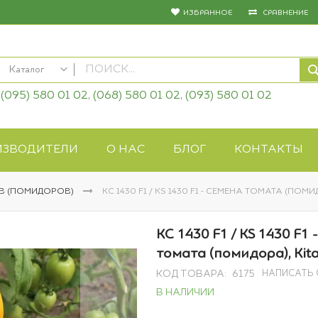
ИЗБРАННОЕ
СРАВНЕНИЕ
Каталог
(095) 580 01 02, (068) 580 01 02, (093) 580 01 02
КАТАЛОГ
Семена овощей
Семена цветов
ИЗВОДИТЕЛИ
О НАС
БЛОГ
КОНТАКТЫ
Удобрения
Средства защиты
В (ПОМИДОРОВ)
КС 1430 F1 / KS 1430 F1 - СЕМЕНА ТОМАТА (ПОМ
Биопрепараты
Газонная трава
КС 1430 F1 / KS 1430 F1 
Системы полива
томата (помидора), Kita
Укрывные материалы
НАПИСАТЬ
КОД ТОВАРА
6175
Товары для дома
В НАЛИЧИИ
Крупы оптом