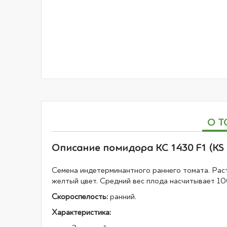
галереи
изображений
О Т
Описание помидора КС 1430 F1 (KS 
Семена индетерминантного раннего томата. Рас
желтый цвет. Средний вес плода насчитывает 10
Скороспелость:
ранний.
Характеристика: