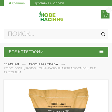
Skip
ГЛАВНАЯ
ДОСТАВКА И ОПЛАТА
to
Content
ПО
ВСЕ КАТЕГОРИИ
ГЛАВНАЯ
ГАЗОННАЯ ТРАВА
РОБО ЛОУН / ROBO LOUN - ГАЗОННАЯ ТРАВОСМЕСЬ, DLF
TRIFOLIUM
Пропустить
и
перейти
к
галереям
изображений