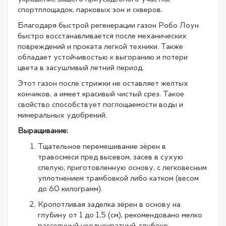
спортплощадок, парковых зон и скверов.
Благодаря быстрой регенерации газон Робо Лоун
быстро восстанавливается после механических
повреждений и проката легкой техники. Также
обладает устойчивостью к выгоранию и потери
цвета в засушливый летний период.
Этот газон после стрижки не оставляет желтых
кончиков, а имеет красивый чистый срез. Такое
свойство способствует поглощаемости воды и
минеральных удобрений.
Выращивание:
Тщательное перемешивание зёрен в
травосмеси пред высевом, засев в сухую
спелую, приготовленную основу, с легковесным
уплотнением трамбовкой либо катком (весом
до 60 килограмм).
Кропотливая заделка зёрен в основу на
глубину от 1 до 1,5 (см), рекомендовано мелко
рассеянный неоднократный, глубоко