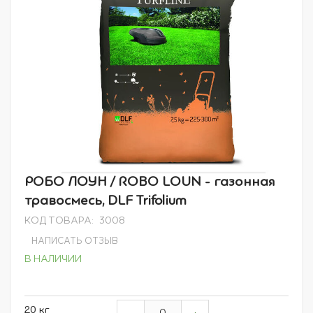
Перейти
РОБО ЛОУН / ROBO LOUN - газонная
к
травосмесь, DLF Trifolium
началу
галереи
КОД ТОВАРА
3008
изображений
НАПИСАТЬ ОТЗЫВ
В НАЛИЧИИ
Grouped
20 кг