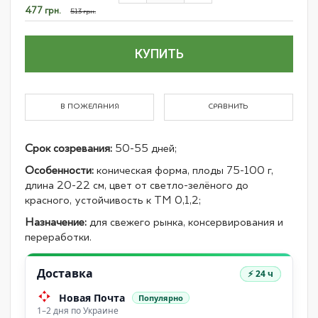
items
Специальная
477 грн.
513 грн.
цена
КУПИТЬ
В ПОЖЕЛАНИЯ
СРАВНИТЬ
Срок созревания:
50-55 дней;
Особенности:
коническая форма, плоды 75-100 г,
длина 20-22 см, цвет от светло-зелёного до
красного, устойчивость к TM 0,1,2;
Назначение:
для свежего рынка, консервирования и
переработки.
Доставка
⚡ 24 ч
Новая Почта
Популярно
1–2 дня по Украине