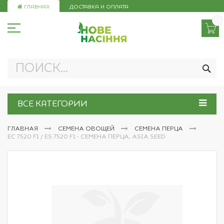
Skip
ГЛАВНАЯ
ДОСТАВКА И ОПЛАТА
to
Content
ПО
ВСЕ КАТЕГОРИИ
ГЛАВНАЯ
СЕМЕНА ОВОЩЕЙ
СЕМЕНА ПЕРЦА
ЕС 7520 F1 / ES 7520 F1 - СЕМЕНА ПЕРЦА, ASIA SEED
Пропустить
и
перейти
к
галереям
изображений