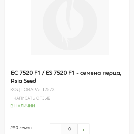
Перейти
ЕС 7520 F1 / ES 7520 F1 - семена перца,
к
Asia Seed
началу
галереи
КОД ТОВАРА
12572
изображений
НАПИСАТЬ ОТЗЫВ
В НАЛИЧИИ
Grouped
250 семян
product
-
+